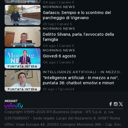
04 ago | Canale 5
MORNING NEWS
Garlasco, Sempio e lo scontrino del
parcheggio di Vigevano
29 lug | Canale 5
MORNING NEWS
Delitto Silvana, parla, l'avvocato della
famiglia
04 ago | Canale 5
MORNING NEWS
Giovedì 6 agosto
06 ago | Canale 5
PUNTATA INTERA
INTELLIGENZE ARTIFICIALI - IN MEZZO
A NOI
"Intelligenze artificiali - In mezzo a noi",
puntata 36: chatbot emotivi e minori
01 ago | Tgcom24
PUNTATA INTERA
Copyright ©1999-2026 RTI Business Digital - RTI S.p.A.: p. iva
03976881007 - Sede legale: Largo del Nazareno 8, 00187 Roma.
Uffici: Viale Europa 46, 20093 Cologno Monzese (MI) - Cap. Soc.