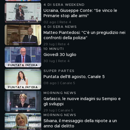
4 DI SERA WEEKEND
Ucraina, Giuseppe Conte: "Se vinco le
Primarie stop alle armi"
02 ago | Rete 4
4 DI SERA NEWS
Matteo Piantedosi: "C'è un pregiudizio nei
confronti della polizia"
29 lug | Rete 4
10 MINUTI
Giovedì 30 luglio
30 lug | Rete 4
PUNTATA INTERA
SUPER PARTES
Puntata dell'8 agosto, Canale 5
08 ago | Canale 5
PUNTATA INTERA
MORNING NEWS
Garlasco, le nuove indagini su Sempio e
gli sviluppi
29 lug | Canale 5
MORNING NEWS
Silvana, il messaggio della nipote a un
anno dal delitto