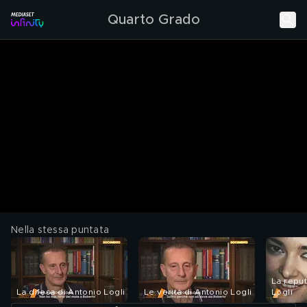
Quarto Grado
Nella stessa puntata
La reput
La difesa di Antonio Logli
Le verità di Antonio Logli
Logli