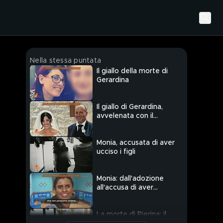
Nella stessa puntata
Il giallo della morte di
Gerardina
Il giallo di Gerardina,
avvelenata con il
marito
Monia, accusata di aver
ucciso i figli
Monia: dall'adozione
all'accusa di aver
ucciso i figli
La morte di Pierina: il