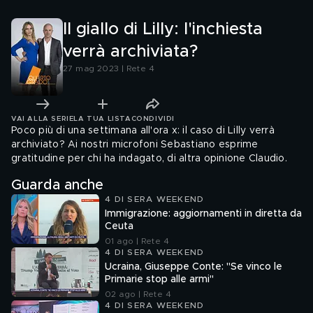
Il giallo di Lilly: l'inchiesta
verrà archiviata?
27 mag 2023 | Rete 4
VAI ALLA SERIE
LA TUA LISTA
CONDIVIDI
Poco più di una settimana all'ora x: il caso di Lilly verrà
archiviato? Ai nostri microfoni Sebastiano esprime
gratitudine per chi ha indagato, di altra opinione Claudio.
Guarda anche
4 DI SERA WEEKEND
Immigrazione: aggiornamenti in diretta da
Ceuta
01 ago | Rete 4
4 DI SERA WEEKEND
Ucraina, Giuseppe Conte: "Se vinco le
Primarie stop alle armi"
02 ago | Rete 4
4 DI SERA WEEKEND