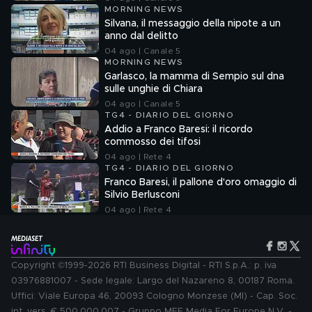
MORNING NEWS
Silvana, il messaggio della nipote a un
anno dal delitto
04 ago | Canale 5
MORNING NEWS
Garlasco, la mamma di Sempio sul dna
sulle unghie di Chiara
04 ago | Canale 5
TG4 - DIARIO DEL GIORNO
Addio a Franco Baresi: il ricordo
commosso dei tifosi
04 ago | Rete 4
TG4 - DIARIO DEL GIORNO
Franco Baresi, il pallone d'oro omaggio di
Silvio Berlusconi
04 ago | Rete 4
Copyright ©1999-2026 RTI Business Digital - RTI S.p.A.: p. iva
03976881007 - Sede legale: Largo del Nazareno 8, 00187 Roma.
Uffici: Viale Europa 46, 20093 Cologno Monzese (MI) - Cap. Soc.
int. vers. € 500.000.007 - Gruppo MFE Media For Europe N.V. -