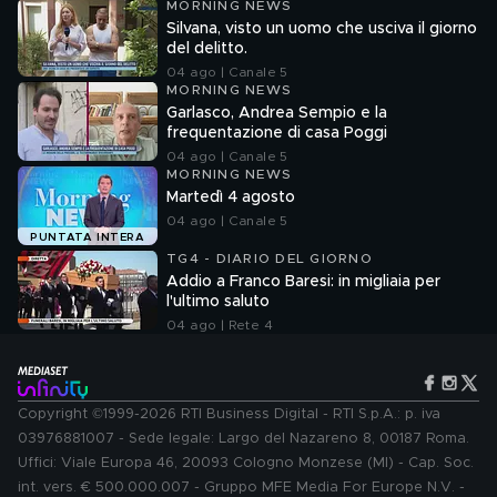
MORNING NEWS
Silvana, visto un uomo che usciva il giorno
del delitto.
04 ago | Canale 5
MORNING NEWS
Garlasco, Andrea Sempio e la
frequentazione di casa Poggi
04 ago | Canale 5
MORNING NEWS
Martedì 4 agosto
04 ago | Canale 5
PUNTATA INTERA
TG4 - DIARIO DEL GIORNO
Addio a Franco Baresi: in migliaia per
l'ultimo saluto
04 ago | Rete 4
Copyright ©1999-2026 RTI Business Digital - RTI S.p.A.: p. iva
03976881007 - Sede legale: Largo del Nazareno 8, 00187 Roma.
Uffici: Viale Europa 46, 20093 Cologno Monzese (MI) - Cap. Soc.
int. vers. € 500.000.007 - Gruppo MFE Media For Europe N.V. -