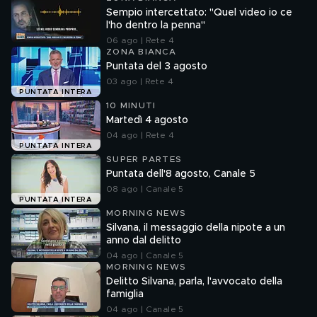
Sempio intercettato: "Quel video io ce
l'ho dentro la penna"
06 ago | Rete 4
ZONA BIANCA
Puntata del 3 agosto
03 ago | Rete 4
PUNTATA INTERA
10 MINUTI
Martedì 4 agosto
04 ago | Rete 4
PUNTATA INTERA
SUPER PARTES
Puntata dell'8 agosto, Canale 5
08 ago | Canale 5
PUNTATA INTERA
MORNING NEWS
Silvana, il messaggio della nipote a un
anno dal delitto
04 ago | Canale 5
MORNING NEWS
Delitto Silvana, parla, l'avvocato della
famiglia
04 ago | Canale 5