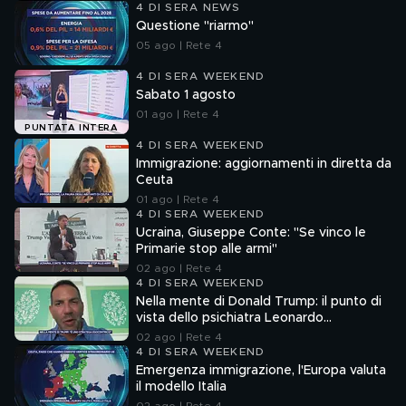
4 DI SERA NEWS
Questione "riarmo"
05 ago | Rete 4
4 DI SERA WEEKEND
Sabato 1 agosto
01 ago | Rete 4
PUNTATA INTERA
4 DI SERA WEEKEND
Immigrazione: aggiornamenti in diretta da
Ceuta
01 ago | Rete 4
4 DI SERA WEEKEND
Ucraina, Giuseppe Conte: "Se vinco le
Primarie stop alle armi"
02 ago | Rete 4
4 DI SERA WEEKEND
Nella mente di Donald Trump: il punto di
vista dello psichiatra Leonardo
Mendolicchio
02 ago | Rete 4
4 DI SERA WEEKEND
Emergenza immigrazione, l'Europa valuta
il modello Italia