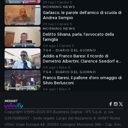
29 lug | Canale 5
MORNING NEWS
Garlasco, le parole dell'amico di scuola di
Andrea Sempio
29 lug | Canale 5
MORNING NEWS
Delitto Silvana, parla, l'avvocato della
famiglia
04 ago | Canale 5
TG4 - DIARIO DEL GIORNO
Addio a Franco Baresi: il ricordo di
Demetrio Albertini, Clarence Seedorf e
Giovanni Galli
04 ago | Rete 4
TG4 - DIARIO DEL GIORNO
Franco Baresi, il pallone d'oro omaggio di
Silvio Berlusconi
04 ago | Rete 4
Copyright ©1999-2026 RTI Business Digital - RTI S.p.A.: p. iva
03976881007 - Sede legale: Largo del Nazareno 8, 00187 Roma.
Uffici: Viale Europa 46, 20093 Cologno Monzese (MI) - Cap. Soc.