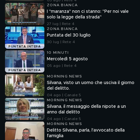
03 ago | Rete 4
ZONA BIANCA
I "maranza" non ci stanno: "Per noi vale
solo la legge della strada"
27 lug | Rete 4
ZONA BIANCA
Puntata del 30 luglio
30 lug | Rete 4
PUNTATA INTERA
10 MINUTI
Mercoledì 5 agosto
05 ago | Rete 4
PUNTATA INTERA
MORNING NEWS
Silvana, visto un uomo che usciva il giorno
del delitto.
04 ago | Canale 5
MORNING NEWS
Silvana, il messaggio della nipote a un
anno dal delitto
04 ago | Canale 5
MORNING NEWS
Delitto Silvana, parla, l'avvocato della
famiglia