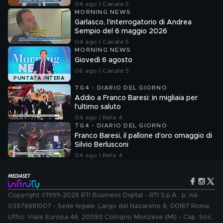
04 ago | Canale 5
MORNING NEWS
Garlasco, l'interrogatorio di Andrea
Sempio del 6 maggio 2026
04 ago | Canale 5
MORNING NEWS
Giovedì 6 agosto
06 ago | Canale 5
PUNTATA INTERA
TG4 - DIARIO DEL GIORNO
Addio a Franco Baresi: in migliaia per
l'ultimo saluto
04 ago | Rete 4
TG4 - DIARIO DEL GIORNO
Franco Baresi, il pallone d'oro omaggio di
Silvio Berlusconi
04 ago | Rete 4
Copyright ©1999-2026 RTI Business Digital - RTI S.p.A.: p. iva
03976881007 - Sede legale: Largo del Nazareno 8, 00187 Roma.
Uffici: Viale Europa 46, 20093 Cologno Monzese (MI) - Cap. Soc.