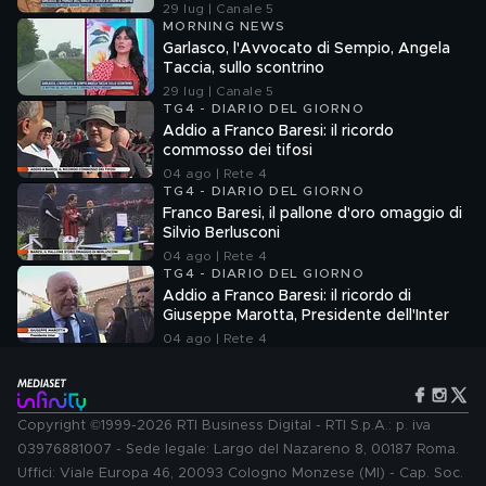
29 lug | Canale 5
MORNING NEWS
Garlasco, l'Avvocato di Sempio, Angela
Taccia, sullo scontrino
29 lug | Canale 5
TG4 - DIARIO DEL GIORNO
Addio a Franco Baresi: il ricordo
commosso dei tifosi
04 ago | Rete 4
TG4 - DIARIO DEL GIORNO
Franco Baresi, il pallone d'oro omaggio di
Silvio Berlusconi
04 ago | Rete 4
TG4 - DIARIO DEL GIORNO
Addio a Franco Baresi: il ricordo di
Giuseppe Marotta, Presidente dell'Inter
04 ago | Rete 4
Copyright ©1999-2026 RTI Business Digital - RTI S.p.A.: p. iva
03976881007 - Sede legale: Largo del Nazareno 8, 00187 Roma.
Uffici: Viale Europa 46, 20093 Cologno Monzese (MI) - Cap. Soc.