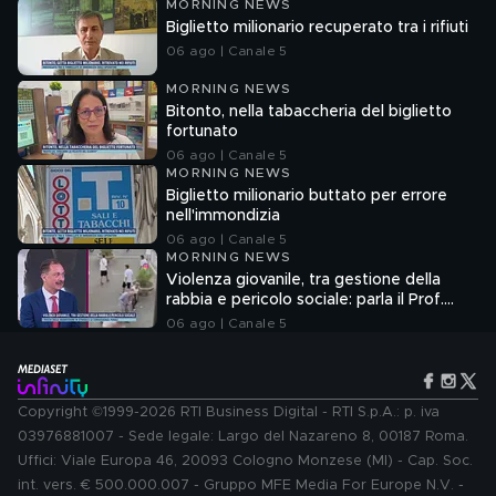
MORNING NEWS
Biglietto milionario recuperato tra i rifiuti
06 ago | Canale 5
MORNING NEWS
Bitonto, nella tabaccheria del biglietto
fortunato
06 ago | Canale 5
MORNING NEWS
Biglietto milionario buttato per errore
nell'immondizia
06 ago | Canale 5
MORNING NEWS
Violenza giovanile, tra gestione della
rabbia e pericolo sociale: parla il Prof.
Pierpaolo Limone
06 ago | Canale 5
Copyright ©1999-2026 RTI Business Digital - RTI S.p.A.: p. iva
03976881007 - Sede legale: Largo del Nazareno 8, 00187 Roma.
Uffici: Viale Europa 46, 20093 Cologno Monzese (MI) - Cap. Soc.
int. vers. € 500.000.007 - Gruppo MFE Media For Europe N.V. -