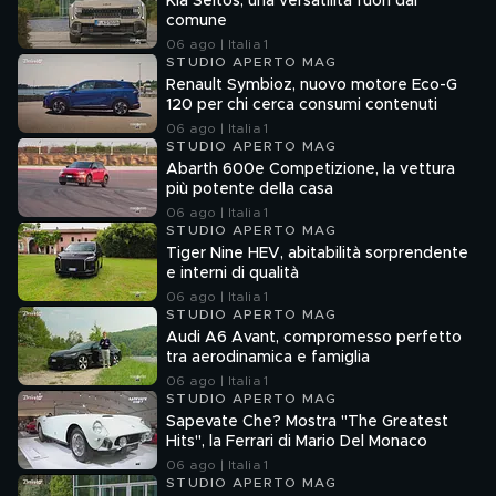
Kia Seltos, una versatilità fuori dal
comune
06 ago | Italia 1
STUDIO APERTO MAG
Renault Symbioz, nuovo motore Eco-G
120 per chi cerca consumi contenuti
06 ago | Italia 1
STUDIO APERTO MAG
Abarth 600e Competizione, la vettura
più potente della casa
06 ago | Italia 1
STUDIO APERTO MAG
Tiger Nine HEV, abitabilità sorprendente
e interni di qualità
06 ago | Italia 1
STUDIO APERTO MAG
Audi A6 Avant, compromesso perfetto
tra aerodinamica e famiglia
06 ago | Italia 1
STUDIO APERTO MAG
Sapevate Che? Mostra "The Greatest
Hits", la Ferrari di Mario Del Monaco
06 ago | Italia 1
STUDIO APERTO MAG