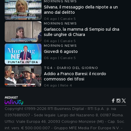
MORNING NEWS
Silvana, il messaggio della nipote a un
anno dal delitto
04 ago | Canale 5
MORNING NEWS
Garlasco, la mamma di Sempio sul dna
sulle unghie di Chiara
04 ago | Canale 5
MORNING NEWS
Giovedì 6 agosto
06 ago | Canale 5
PUNTATA INTERA
TG4 - DIARIO DEL GIORNO
Addio a Franco Baresi: il ricordo
commosso dei tifosi
04 ago | Rete 4
Copyright ©1999-2026 RTI Business Digital - RTI S.p.A.: p. iva
03976881007 - Sede legale: Largo del Nazareno 8, 00187 Roma.
Uffici: Viale Europa 46, 20093 Cologno Monzese (MI) - Cap. Soc.
int. vers. € 500.000.007 - Gruppo MFE Media For Europe N.V. -