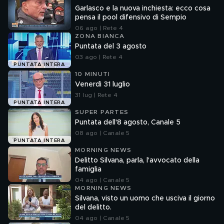
Garlasco e la nuova inchiesta: ecco cosa
pensa il pool difensivo di Sempio
06 ago | Rete 4
ZONA BIANCA
Puntata del 3 agosto
03 ago | Rete 4
PUNTATA INTERA
10 MINUTI
Venerdì 31 luglio
31 lug | Rete 4
PUNTATA INTERA
SUPER PARTES
Puntata dell'8 agosto, Canale 5
08 ago | Canale 5
PUNTATA INTERA
MORNING NEWS
Delitto Silvana, parla, l'avvocato della
famiglia
04 ago | Canale 5
MORNING NEWS
Silvana, visto un uomo che usciva il giorno
del delitto.
04 ago | Canale 5