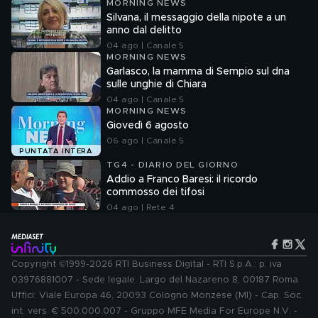
MORNING NEWS
Silvana, il messaggio della nipote a un
anno dal delitto
04 ago | Canale 5
MORNING NEWS
Garlasco, la mamma di Sempio sul dna
sulle unghie di Chiara
04 ago | Canale 5
MORNING NEWS
Giovedì 6 agosto
06 ago | Canale 5
PUNTATA INTERA
TG4 - DIARIO DEL GIORNO
Addio a Franco Baresi: il ricordo
commosso dei tifosi
04 ago | Rete 4
Copyright ©1999-2026 RTI Business Digital - RTI S.p.A.: p. iva
03976881007 - Sede legale: Largo del Nazareno 8, 00187 Roma.
Uffici: Viale Europa 46, 20093 Cologno Monzese (MI) - Cap. Soc.
int. vers. € 500.000.007 - Gruppo MFE Media For Europe N.V. -