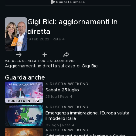
Puntata intera
a Lilly"
Gigi Bici: aggiornamenti in
diretta
19 feb 2022 | Rete 4
VAI ALLA SERIE
LA TUA LISTA
CONDIVIDI
Aggiornamenti in diretta sul caso di Gigi Bici.
Guarda anche
4 DI SERA WEEKEND
Sabato 25 luglio
25 lug | Rete 4
PUNTATA INTERA
4 DI SERA WEEKEND
Emergenza immigrazione, l'Europa valuta
il modello Italia
02 ago | Rete 4
4 DI SERA WEEKEND