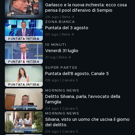
Garlasco e la nuova inchiesta: ecco cosa
pensa il pool difensivo di Sempio
06 ago | Rete 4
ZONA BIANCA
Puntata del 3 agosto
03 ago | Rete 4
PUNTATA INTERA
10 MINUTI
Venerdì 31 luglio
31 lug | Rete 4
PUNTATA INTERA
SUPER PARTES
Puntata dell'8 agosto, Canale 5
08 ago | Canale 5
PUNTATA INTERA
MORNING NEWS
Delitto Silvana, parla, l'avvocato della
famiglia
04 ago | Canale 5
MORNING NEWS
Silvana, visto un uomo che usciva il giorno
del delitto.
04 ago | Canale 5