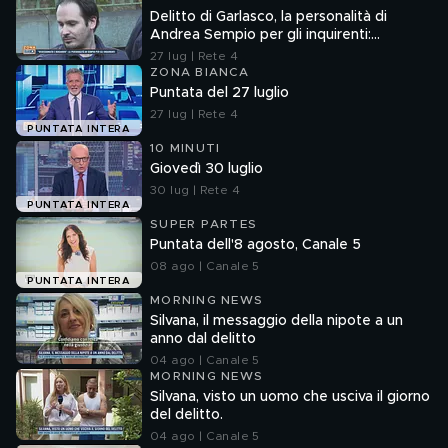
Delitto di Garlasco, la personalità di
Andrea Sempio per gli inquirenti:
"Ossessionato e bugiardo"
27 lug | Rete 4
ZONA BIANCA
Puntata del 27 luglio
27 lug | Rete 4
PUNTATA INTERA
10 MINUTI
Giovedì 30 luglio
30 lug | Rete 4
PUNTATA INTERA
SUPER PARTES
Puntata dell'8 agosto, Canale 5
08 ago | Canale 5
PUNTATA INTERA
MORNING NEWS
Silvana, il messaggio della nipote a un
anno dal delitto
04 ago | Canale 5
MORNING NEWS
Silvana, visto un uomo che usciva il giorno
del delitto.
04 ago | Canale 5