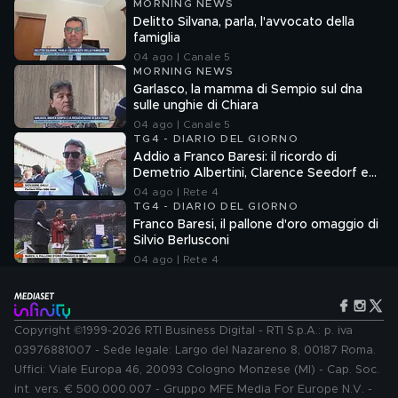
MORNING NEWS
Delitto Silvana, parla, l'avvocato della
famiglia
04 ago | Canale 5
MORNING NEWS
Garlasco, la mamma di Sempio sul dna
sulle unghie di Chiara
04 ago | Canale 5
TG4 - DIARIO DEL GIORNO
Addio a Franco Baresi: il ricordo di
Demetrio Albertini, Clarence Seedorf e
Giovanni Galli
04 ago | Rete 4
TG4 - DIARIO DEL GIORNO
Franco Baresi, il pallone d'oro omaggio di
Silvio Berlusconi
04 ago | Rete 4
Copyright ©1999-2026 RTI Business Digital - RTI S.p.A.: p. iva
03976881007 - Sede legale: Largo del Nazareno 8, 00187 Roma.
Uffici: Viale Europa 46, 20093 Cologno Monzese (MI) - Cap. Soc.
int. vers. € 500.000.007 - Gruppo MFE Media For Europe N.V. -