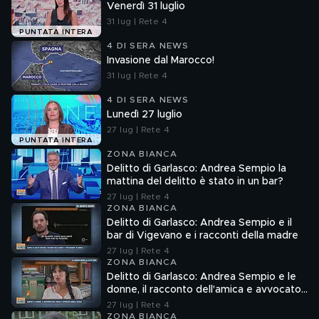
Venerdì 31 luglio
31 lug | Rete 4
PUNTATA INTERA
4 DI SERA NEWS
Invasione dal Marocco!
31 lug | Rete 4
4 DI SERA NEWS
Lunedì 27 luglio
27 lug | Rete 4
PUNTATA INTERA
ZONA BIANCA
Delitto di Garlasco: Andrea Sempio la
mattina del delitto è stato in un bar?
27 lug | Rete 4
ZONA BIANCA
Delitto di Garlasco: Andrea Sempio e il
bar di Vigevano e i racconti della madre
27 lug | Rete 4
ZONA BIANCA
Delitto di Garlasco: Andrea Sempio e le
donne, il racconto dell'amica e avvocato
Angela Taccia
27 lug | Rete 4
ZONA BIANCA