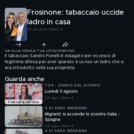
Frosinone: tabaccaio uccide
ladro in casa
29 ott 2021 | Rete 4
VAI ALLA SERIE
LA TUA LISTA
CONDIVIDI
Il tabaccaio Sandro Fiorelli è indagato per eccesso di
legittima difesa per aver sparato e ucciso un ladro che si
era introdotto nella sua proprietà.
Guarda anche
TG4 - DIARIO DEL GIORNO
Lunedì 3 agosto
03 ago | Rete 4
PUNTATA INTERA
4 DI SERA WEEKEND
Migranti: si accende lo scontro Italia -
Spagna
08 ago | Rete 4
4 DI SERA WEEKEND