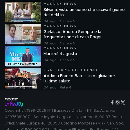
MORNING NEWS
Silvana, visto un uomo che usciva il giorno
del delitto.
04 ago | Canale 5
MORNING NEWS
Garlasco, Andrea Sempio e la
frequentazione di casa Poggi
04 ago | Canale 5
MORNING NEWS
Martedì 4 agosto
04 ago | Canale 5
PUNTATA INTERA
TG4 - DIARIO DEL GIORNO
Addio a Franco Baresi: in migliaia per
l'ultimo saluto
04 ago | Rete 4
Copyright ©1999-2026 RTI Business Digital - RTI S.p.A.: p. iva
03976881007 - Sede legale: Largo del Nazareno 8, 00187 Roma.
Uffici: Viale Europa 46, 20093 Cologno Monzese (MI) - Cap. Soc.
int. vers. € 500.000.007 - Gruppo MFE Media For Europe N.V. -