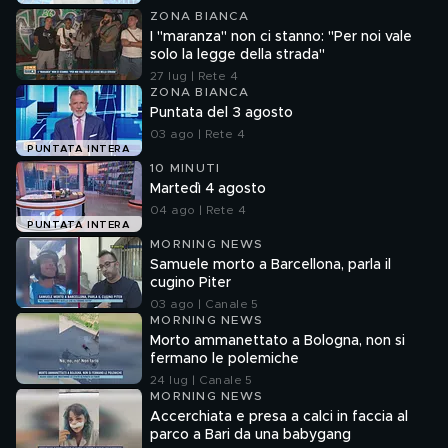
ZONA BIANCA
I "maranza" non ci stanno: "Per noi vale
solo la legge della strada"
27 lug | Rete 4
ZONA BIANCA
Puntata del 3 agosto
03 ago | Rete 4
PUNTATA INTERA
10 MINUTI
Martedì 4 agosto
04 ago | Rete 4
PUNTATA INTERA
MORNING NEWS
Samuele morto a Barcellona, parla il
cugino Piter
03 ago | Canale 5
MORNING NEWS
Morto ammanettato a Bologna, non si
fermano le polemiche
24 lug | Canale 5
MORNING NEWS
Accerchiata e presa a calci in faccia al
parco a Bari da una babygang