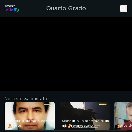
Quarto Grado
Nella stessa puntata
Manduria, uomo picchiato
Manduria: la mamma di un
a morte
minore arrestato
Morte de