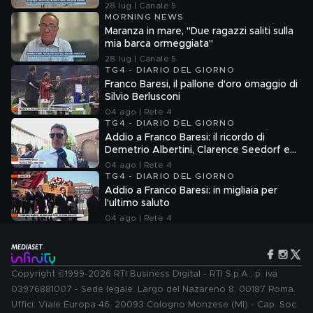
28 lug | Canale 5
MORNING NEWS
Maranza in mare, "Due ragazzi saliti sulla
mia barca ormeggiata"
28 lug | Canale 5
TG4 - DIARIO DEL GIORNO
Franco Baresi, il pallone d'oro omaggio di
Silvio Berlusconi
04 ago | Rete 4
TG4 - DIARIO DEL GIORNO
Addio a Franco Baresi: il ricordo di
Demetrio Albertini, Clarence Seedorf e
Giovanni Galli
04 ago | Rete 4
TG4 - DIARIO DEL GIORNO
Addio a Franco Baresi: in migliaia per
l'ultimo saluto
04 ago | Rete 4
Copyright ©1999-2026 RTI Business Digital - RTI S.p.A.: p. iva
03976881007 - Sede legale: Largo del Nazareno 8, 00187 Roma.
Uffici: Viale Europa 46, 20093 Cologno Monzese (MI) - Cap. Soc.