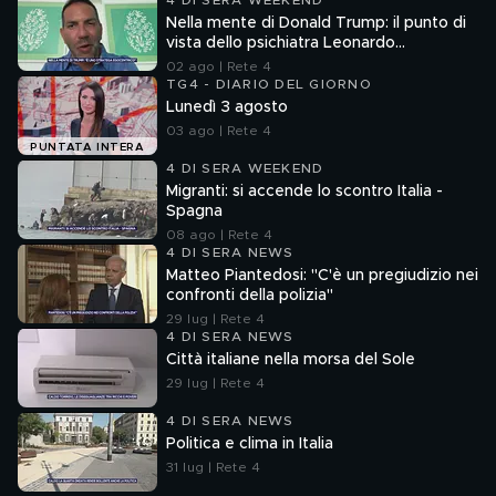
4 DI SERA WEEKEND
Nella mente di Donald Trump: il punto di
vista dello psichiatra Leonardo
Mendolicchio
02 ago | Rete 4
TG4 - DIARIO DEL GIORNO
Lunedì 3 agosto
03 ago | Rete 4
PUNTATA INTERA
4 DI SERA WEEKEND
Migranti: si accende lo scontro Italia -
Spagna
08 ago | Rete 4
4 DI SERA NEWS
Matteo Piantedosi: "C'è un pregiudizio nei
confronti della polizia"
29 lug | Rete 4
4 DI SERA NEWS
Città italiane nella morsa del Sole
29 lug | Rete 4
4 DI SERA NEWS
Politica e clima in Italia
31 lug | Rete 4