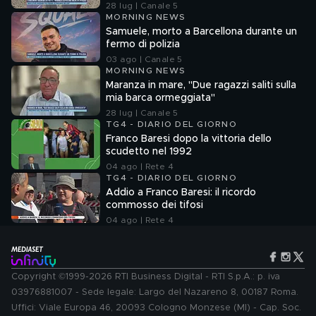
28 lug | Canale 5
MORNING NEWS
Samuele, morto a Barcellona durante un
fermo di polizia
03 ago | Canale 5
MORNING NEWS
Maranza in mare, "Due ragazzi saliti sulla
mia barca ormeggiata"
28 lug | Canale 5
TG4 - DIARIO DEL GIORNO
Franco Baresi dopo la vittoria dello
scudetto nel 1992
04 ago | Rete 4
TG4 - DIARIO DEL GIORNO
Addio a Franco Baresi: il ricordo
commosso dei tifosi
04 ago | Rete 4
Copyright ©1999-2026 RTI Business Digital - RTI S.p.A.: p. iva
03976881007 - Sede legale: Largo del Nazareno 8, 00187 Roma.
Uffici: Viale Europa 46, 20093 Cologno Monzese (MI) - Cap. Soc.