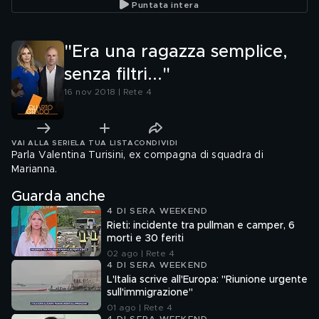
Puntata intera
"Era una ragazza semplice,
senza filtri..."
16 nov 2018 | Rete 4
VAI ALLA SERIE
LA TUA LISTA
CONDIVIDI
Parla Valentina Turisini, ex compagna di squadra di
Marianna.
Guarda anche
4 DI SERA WEEKEND
Rieti: incidente tra pullman e camper, 6
morti e 30 feriti
02 ago | Rete 4
4 DI SERA WEEKEND
L'Italia scrive all'Europa: "Riunione urgente
sull'immigrazione"
01 ago | Rete 4