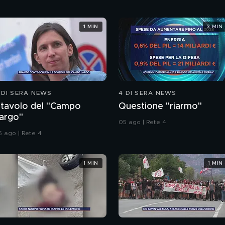
1 MIN
3 MIN
 DI SERA NEWS
4 DI SERA NEWS
l tavolo del "Campo
Questione "riarmo"
argo"
05 ago | Rete 4
5 ago | Rete 4
1 MIN
1 MIN