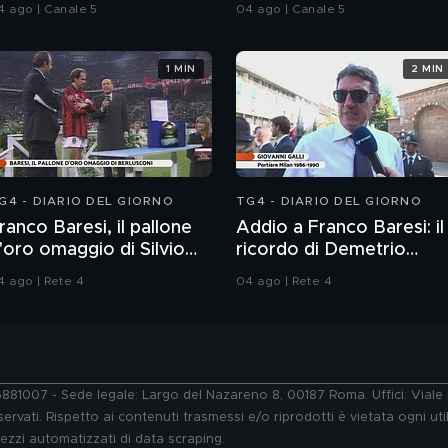
elitto.
delitto
4 ago | Canale 5
04 ago | Canale 5
1 MIN
2 MIN
G4 - DIARIO DEL GIORNO
TG4 - DIARIO DEL GIORNO
ranco Baresi, il pallone
Addio a Franco Baresi: il
'oro omaggio di Silvio
ricordo di Demetrio
erlusconi
Albertini, Clarence
4 ago | Rete 4
04 ago | Rete 4
Seedorf e Giovanni Galli
76881007 - Sede legale: Largo del Nazareno 8, 00187 Roma. Uffici: Vial
ervati. Rispetto ai contenuti trasmessi e/o riprodotti è vietata ogni uti
 mezzi automatizzati di data scraping.