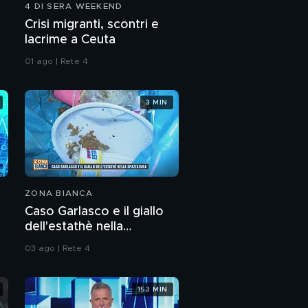
4 DI SERA WEEKEND
Tra storia e scienza
Crisi migranti, scontri e
lacrime a Ceuta
01 ago | Rete 4
Bossetti: "Quel dna
non è il mio"
3 MIN
La prima volta
ZONA BIANCA
Caso Garlasco e il giallo
dell'estathè nella
spazzatura
03 ago | Rete 4
153 MIN