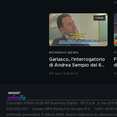
d
0
1 MIN
MORNING NEWS
T
Garlasco, l'interrogatorio
F
di Andrea Sempio del 6
d
maggio 2026
B
04 ago | Canale 5
0
Copyright ©1999-2026 RTI Business Digital - RTI S.p.A.: p. iva 039
500.000.007 - Gruppo MFE Media For Europe N.V. - Tutti i diritti ris
artificiale generativa. È altresì fatto divieto espresso di utilizzare