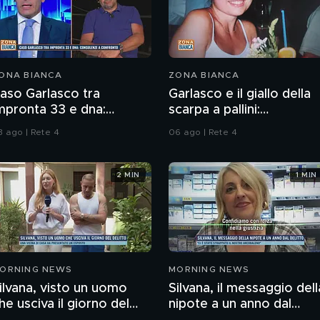
ONA BIANCA
ZONA BIANCA
aso Garlasco tra
Garlasco e il giallo della
mpronta 33 e dna:
scarpa a pallini:
onsulenze a confronto
compatibile col piede di
3 ago | Rete 4
06 ago | Rete 4
Sempio?
2 MIN
1 MIN
ORNING NEWS
MORNING NEWS
ilvana, visto un uomo
Silvana, il messaggio dell
he usciva il giorno del
nipote a un anno dal