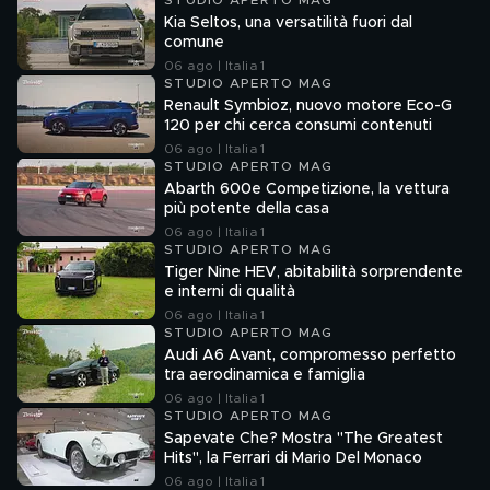
STUDIO APERTO MAG
Kia Seltos, una versatilità fuori dal
comune
06 ago | Italia 1
STUDIO APERTO MAG
Renault Symbioz, nuovo motore Eco-G
120 per chi cerca consumi contenuti
06 ago | Italia 1
STUDIO APERTO MAG
Abarth 600e Competizione, la vettura
più potente della casa
06 ago | Italia 1
STUDIO APERTO MAG
Tiger Nine HEV, abitabilità sorprendente
e interni di qualità
06 ago | Italia 1
STUDIO APERTO MAG
Audi A6 Avant, compromesso perfetto
tra aerodinamica e famiglia
06 ago | Italia 1
STUDIO APERTO MAG
Sapevate Che? Mostra "The Greatest
Hits", la Ferrari di Mario Del Monaco
06 ago | Italia 1