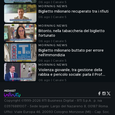
06 ago | Canale 5
MORNING NEWS
Biglietto milionario recuperato tra i rifiuti
06 ago | Canale 5
MORNING NEWS
Bitonto, nella tabaccheria del biglietto
fortunato
06 ago | Canale 5
MORNING NEWS
Biglietto milionario buttato per errore
nell'immondizia
06 ago | Canale 5
MORNING NEWS
Violenza giovanile, tra gestione della
rabbia e pericolo sociale: parla il Prof.
Pierpaolo Limone
06 ago | Canale 5
Copyright ©1999-2026 RTI Business Digital - RTI S.p.A.: p. iva
03976881007 - Sede legale: Largo del Nazareno 8, 00187 Roma.
Uffici: Viale Europa 46, 20093 Cologno Monzese (MI) - Cap. Soc.