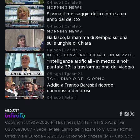
04 ago | Canale 5
MORNING NEWS
Silvana, il messaggio della nipote a un
anno dal delitto
04 ago | Canale 5
MORNING NEWS
Garlasco, la mamma di Sempio sul dna
sulle unghie di Chiara
04 ago | Canale 5
INTELLIGENZE ARTIFICIALI - IN MEZZO
A NOI
"Intelligenze artificiali - In mezzo a noi",
puntata 37: la trasformazione del viaggio
08 ago | Tgcom24
PUNTATA INTERA
TG4 - DIARIO DEL GIORNO
Addio a Franco Baresi: il ricordo
commosso dei tifosi
04 ago | Rete 4
Copyright ©1999-2026 RTI Business Digital - RTI S.p.A.: p. iva
03976881007 - Sede legale: Largo del Nazareno 8, 00187 Roma.
Uffici: Viale Europa 46, 20093 Cologno Monzese (MI) - Cap. Soc.