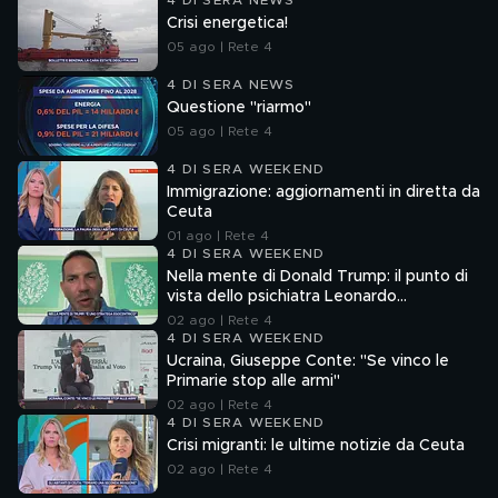
4 DI SERA NEWS
Crisi energetica!
05 ago | Rete 4
4 DI SERA NEWS
Questione "riarmo"
05 ago | Rete 4
4 DI SERA WEEKEND
Immigrazione: aggiornamenti in diretta da
Ceuta
01 ago | Rete 4
4 DI SERA WEEKEND
Nella mente di Donald Trump: il punto di
vista dello psichiatra Leonardo
Mendolicchio
02 ago | Rete 4
4 DI SERA WEEKEND
Ucraina, Giuseppe Conte: "Se vinco le
Primarie stop alle armi"
02 ago | Rete 4
4 DI SERA WEEKEND
Crisi migranti: le ultime notizie da Ceuta
02 ago | Rete 4