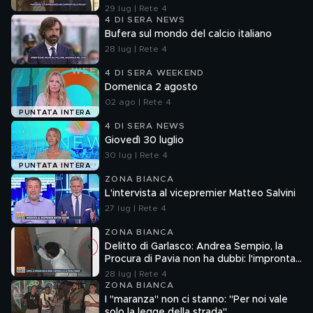
29 lug | Rete 4
4 DI SERA NEWS
Bufera sul mondo del calcio italiano
28 lug | Rete 4
4 DI SERA WEEKEND
Domenica 2 agosto
02 ago | Rete 4
PUNTATA INTERA
4 DI SERA NEWS
Giovedì 30 luglio
30 lug | Rete 4
PUNTATA INTERA
ZONA BIANCA
L'intervista al vicepremier Matteo Salvini
27 lug | Rete 4
ZONA BIANCA
Delitto di Garlasco: Andrea Sempio, la
Procura di Pavia non ha dubbi: l'impronta
33 è la pistola fumante
28 lug | Rete 4
ZONA BIANCA
I "maranza" non ci stanno: "Per noi vale
solo la legge della strada"