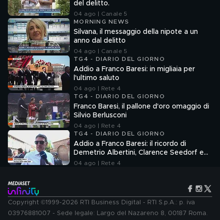
del delitto.
04 ago | Canale 5
MORNING NEWS
Silvana, il messaggio della nipote a un
anno dal delitto
04 ago | Canale 5
TG4 - DIARIO DEL GIORNO
Addio a Franco Baresi: in migliaia per
l'ultimo saluto
04 ago | Rete 4
TG4 - DIARIO DEL GIORNO
Franco Baresi, il pallone d'oro omaggio di
Silvio Berlusconi
04 ago | Rete 4
TG4 - DIARIO DEL GIORNO
Addio a Franco Baresi: il ricordo di
Demetrio Albertini, Clarence Seedorf e
Giovanni Galli
04 ago | Rete 4
Copyright ©1999-2026 RTI Business Digital - RTI S.p.A.: p. iva
03976881007 - Sede legale: Largo del Nazareno 8, 00187 Roma.