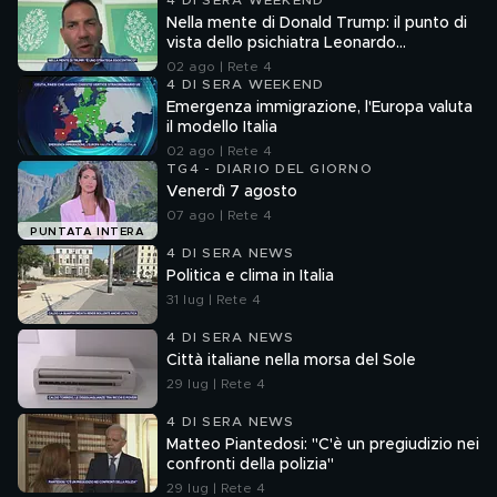
4 DI SERA WEEKEND
Nella mente di Donald Trump: il punto di
vista dello psichiatra Leonardo
Mendolicchio
02 ago | Rete 4
4 DI SERA WEEKEND
Emergenza immigrazione, l'Europa valuta
il modello Italia
02 ago | Rete 4
TG4 - DIARIO DEL GIORNO
Venerdì 7 agosto
07 ago | Rete 4
PUNTATA INTERA
4 DI SERA NEWS
Politica e clima in Italia
31 lug | Rete 4
4 DI SERA NEWS
Città italiane nella morsa del Sole
29 lug | Rete 4
4 DI SERA NEWS
Matteo Piantedosi: "C'è un pregiudizio nei
confronti della polizia"
29 lug | Rete 4