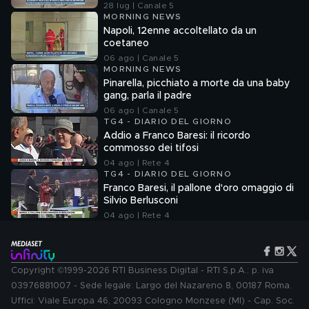
28 lug | Canale 5
MORNING NEWS
Napoli, 12enne accoltellato da un
coetaneo
06 ago | Canale 5
MORNING NEWS
Pinarella, picchiato a morte da una baby
gang, parla il padre
06 ago | Canale 5
TG4 - DIARIO DEL GIORNO
Addio a Franco Baresi: il ricordo
commosso dei tifosi
04 ago | Rete 4
TG4 - DIARIO DEL GIORNO
Franco Baresi, il pallone d'oro omaggio di
Silvio Berlusconi
04 ago | Rete 4
Copyright ©1999-2026 RTI Business Digital - RTI S.p.A.: p. iva
03976881007 - Sede legale: Largo del Nazareno 8, 00187 Roma.
Uffici: Viale Europa 46, 20093 Cologno Monzese (MI) - Cap. Soc.