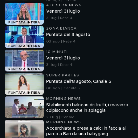
06 ago | Rete 4
4 DI SERA NEWS
Venerdì 31 luglio
31 lug | Rete 4
PUNTATA INTERA
ZONA BIANCA
Puntata del 3 agosto
03 ago | Rete 4
PUNTATA INTERA
10 MINUTI
Venerdì 31 luglio
31 lug | Rete 4
PUNTATA INTERA
SUPER PARTES
Puntata dell'8 agosto, Canale 5
08 ago | Canale 5
PUNTATA INTERA
MORNING NEWS
Stabilimenti balneari distrutti, i maranza
colpiscono anche in spiaggia
28 lug | Canale 5
MORNING NEWS
Accerchiata e presa a calci in faccia al
parco a Bari da una babygang