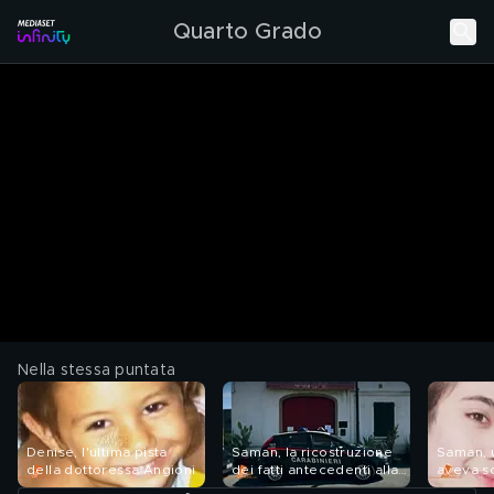
Quarto Grado
Nella stessa puntata
Denise, l'ultima pista
Saman, la ricostruzione
Saman, 
della dottoressa Angioni
dei fatti antecedenti alla
aveva s
scomparsa