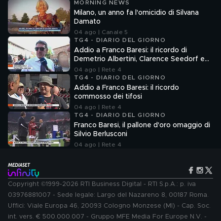
MORNING NEWS
Milano, un anno fa l'omicidio di Silvana
Damato
04 ago | Canale 5
TG4 - DIARIO DEL GIORNO
Addio a Franco Baresi: il ricordo di
Demetrio Albertini, Clarence Seedorf e
Giovanni Galli
04 ago | Rete 4
TG4 - DIARIO DEL GIORNO
Addio a Franco Baresi: il ricordo
commosso dei tifosi
04 ago | Rete 4
TG4 - DIARIO DEL GIORNO
Franco Baresi, il pallone d'oro omaggio di
Silvio Berlusconi
04 ago | Rete 4
Copyright ©1999-2026 RTI Business Digital - RTI S.p.A.: p. iva
03976881007 - Sede legale: Largo del Nazareno 8, 00187 Roma.
Uffici: Viale Europa 46, 20093 Cologno Monzese (MI) - Cap. Soc.
int. vers. € 500.000.007 - Gruppo MFE Media For Europe N.V. -