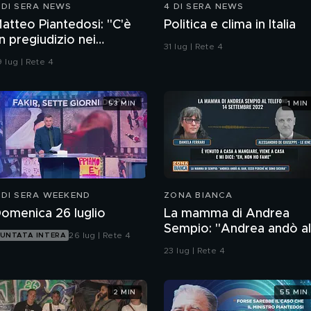
 DI SERA NEWS
4 DI SERA NEWS
atteo Piantedosi: "C'è
Politica e clima in Italia
n pregiudizio nei
31 lug | Rete 4
onfronti della polizia"
 lug | Rete 4
53 MIN
1 MIN
 DI SERA WEEKEND
ZONA BIANCA
omenica 26 luglio
La mamma di Andrea
Sempio: "Andrea andò al
26 lug | Rete 4
UNTATA INTERA
bar, ecco perchè ne son
23 lug | Rete 4
sicura"
2 MIN
55 MIN