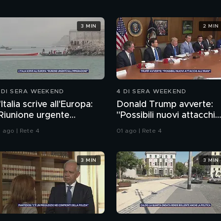
3 MIN
2 MIN
 DI SERA WEEKEND
4 DI SERA WEEKEND
'Italia scrive all'Europa:
Donald Trump avverte:
Riunione urgente
"Possibili nuovi attacchi
ull'immigrazione"
all'Iran"
1 ago | Rete 4
01 ago | Rete 4
3 MIN
3 MIN