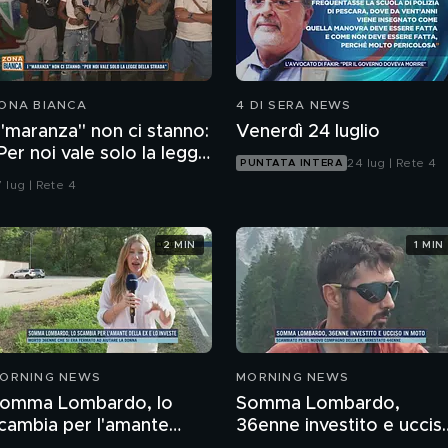
ONA BIANCA
4 DI SERA NEWS
 "maranza" non ci stanno:
Venerdì 24 luglio
Per noi vale solo la legge
24 lug | Rete 4
PUNTATA INTERA
ella strada"
 lug | Rete 4
2 MIN
1 MIN
ORNING NEWS
MORNING NEWS
omma Lombardo, lo
Somma Lombardo,
cambia per l'amante
36enne investito e uccis