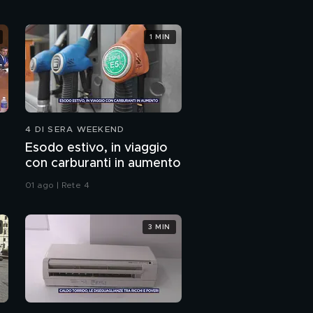
L'assassinio di Ana
1 MIN
Maria Lacramioara Di
Piazza
La vita di Ana Maria
Lacramioara Di Piazza
4 DI SERA WEEKEND
Caso Luca Sacchi: la
chiamata al 112
Esodo estivo, in viaggio
con carburanti in aumento
01 ago | Rete 4
3 MIN