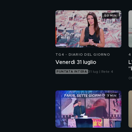
50 MIN
TG4 - DIARIO DEL GIORNO
4
Venerdì 31 luglio
L
"
31 lug | Rete 4
PUNTATA INTERA
s
0
3 MIN