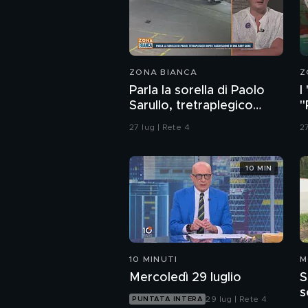
ZONA BIANCA
Z
Parla la sorella di Paolo
I
Sarullo, tretraplegico
"
dopo l'aggressione di una
d
27 lug | Rete 4
27
baby gang
10 MIN
10 MINUTI
M
Mercoledì 29 luglio
S
s
29 lug | Rete 4
PUNTATA INTERA