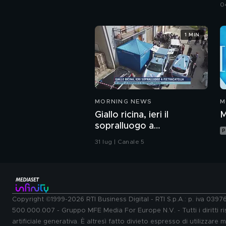
d
0
1 MIN
MORNING NEWS
M
Giallo ricina, ieri il
M
sopralluogo a
P
Piertacatella
31 lug | Canale 5
Copyright ©1999-2026 RTI Business Digital - RTI S.p.A.: p. iva 039
500.000.007 - Gruppo MFE Media For Europe N.V. - Tutti i diritti ris
artificiale generativa. È altresì fatto divieto espresso di utilizzare