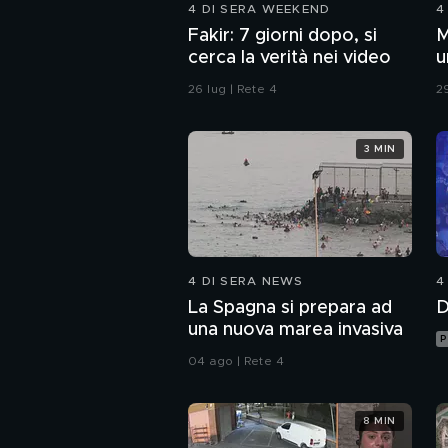
4 DI SERA WEEKEND
4
Fakir: 7 giorni dopo, si
M
cerca la verità nei video
u
c
26 lug | Rete 4
29
3 MIN
4 DI SERA NEWS
4
La Spagna si prepara ad
D
una nuova marea invasiva
P
04 ago | Rete 4
8 MIN