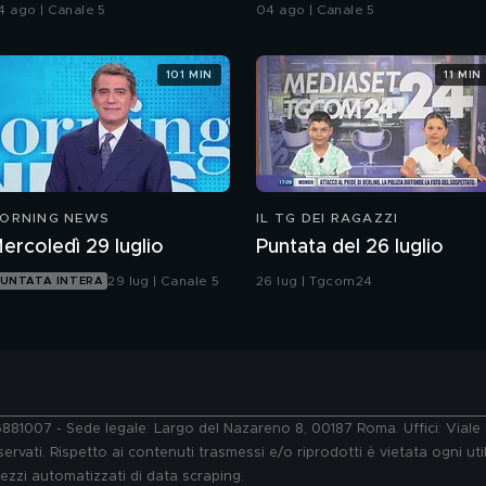
ella ex e lo investe
in moto
4 ago | Canale 5
04 ago | Canale 5
101 MIN
11 MIN
ORNING NEWS
IL TG DEI RAGAZZI
ercoledì 29 luglio
Puntata del 26 luglio
29 lug | Canale 5
26 lug | Tgcom24
UNTATA INTERA
76881007 - Sede legale: Largo del Nazareno 8, 00187 Roma. Uffici: Vial
ervati. Rispetto ai contenuti trasmessi e/o riprodotti è vietata ogni uti
 mezzi automatizzati di data scraping.