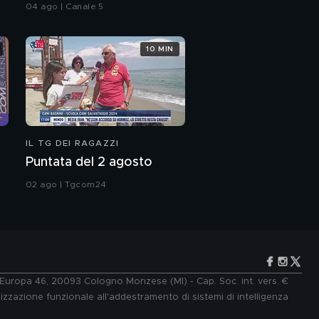
investito e ucciso
04 ago | Canale 5
10 MIN
IL TG DEI RAGAZZI
Puntata del 2 agosto
02 ago | Tgcom24
e Europa 46, 20093 Cologno Monzese (MI) - Cap. Soc. int. vers. €
lizzazione funzionale all'addestramento di sistemi di intelligenza