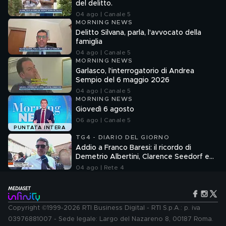
del delitto.
04 ago | Canale 5
MORNING NEWS
Delitto Silvana, parla, l'avvocato della
famiglia
04 ago | Canale 5
MORNING NEWS
Garlasco, l'interrogatorio di Andrea
Sempio del 6 maggio 2026
04 ago | Canale 5
MORNING NEWS
Giovedì 6 agosto
06 ago | Canale 5
PUNTATA INTERA
TG4 - DIARIO DEL GIORNO
Addio a Franco Baresi: il ricordo di
Demetrio Albertini, Clarence Seedorf e
Giovanni Galli
04 ago | Rete 4
Copyright ©1999-2026 RTI Business Digital - RTI S.p.A.: p. iva
03976881007 - Sede legale: Largo del Nazareno 8, 00187 Roma.