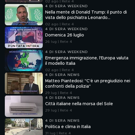
02 ago | Rete 4
4 DI SERA WEEKEND
Nella mente di Donald Trump: il punto di
vista dello psichiatra Leonardo
Mendolicchio
02 ago | Rete 4
4 DI SERA WEEKEND
Domenica 26 luglio
26 lug | Rete 4
PUNTATA INTERA
4 DI SERA WEEKEND
Emergenza immigrazione, l'Europa valuta
il modello Italia
02 ago | Rete 4
4 DI SERA NEWS
Matteo Piantedosi: "C'è un pregiudizio nei
confronti della polizia"
29 lug | Rete 4
4 DI SERA NEWS
Città italiane nella morsa del Sole
29 lug | Rete 4
4 DI SERA NEWS
Politica e clima in Italia
31 lug | Rete 4