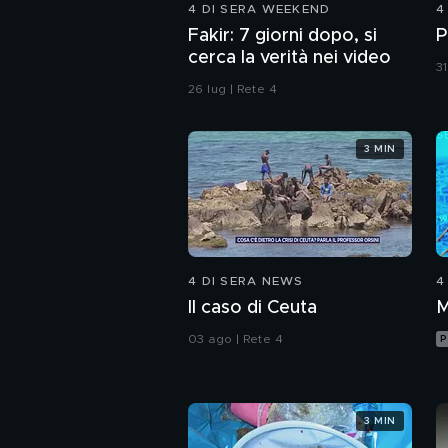
4 DI SERA WEEKEND
4
Fakir: 7 giorni dopo, si
P
cerca la verità nei video
31
26 lug | Rete 4
3 MIN
4 DI SERA NEWS
4
Il caso di Ceuta
M
03 ago | Rete 4
P
3 MIN