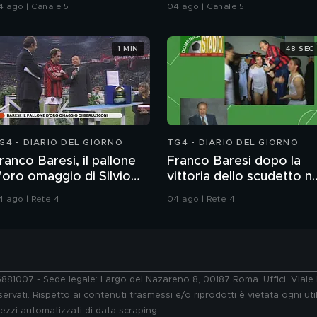
delitto
4 ago | Canale 5
04 ago | Canale 5
1 MIN
48 SEC
G4 - DIARIO DEL GIORNO
TG4 - DIARIO DEL GIORNO
ranco Baresi, il pallone
Franco Baresi dopo la
'oro omaggio di Silvio
vittoria dello scudetto ne
erlusconi
1992
4 ago | Rete 4
04 ago | Rete 4
76881007 - Sede legale: Largo del Nazareno 8, 00187 Roma. Uffici: Vial
ervati. Rispetto ai contenuti trasmessi e/o riprodotti è vietata ogni uti
 mezzi automatizzati di data scraping.