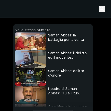
Nella stessa puntata
Saman Abbas: la
battaglia per la verità
Saman Abbas: il delitto
ed il movente
economico
Saman Abbas: delitto
d'onore
Il padre di Saman
Abbas: "Tu e il tuo
ragazzo mi disonorata"
Alice Neri: chi ha ucciso