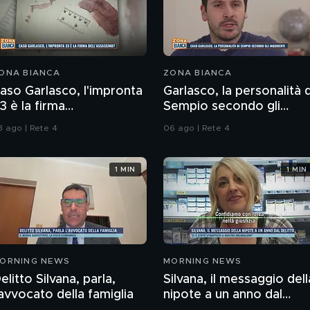
ONA BIANCA
ZONA BIANCA
aso Garlasco, l'impronta
Garlasco, la personalità d
3 è la firma
Sempio secondo gli
ell'assassino?
inquirenti
3 ago | Rete 4
06 ago | Rete 4
1 MIN
1 MIN
ORNING NEWS
MORNING NEWS
elitto Silvana, parla,
Silvana, il messaggio dell
'avvocato della famiglia
nipote a un anno dal