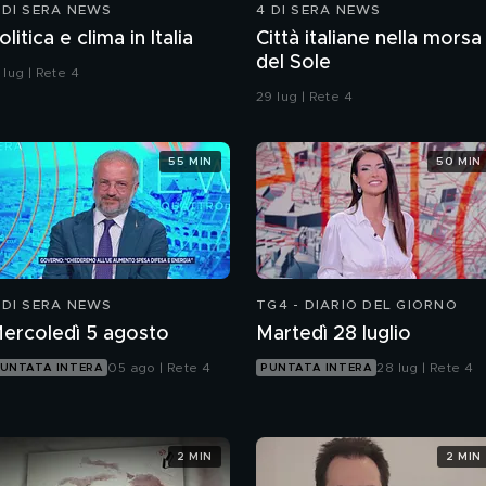
 DI SERA NEWS
4 DI SERA NEWS
olitica e clima in Italia
Città italiane nella morsa
del Sole
 lug | Rete 4
29 lug | Rete 4
55 MIN
50 MIN
 DI SERA NEWS
TG4 - DIARIO DEL GIORNO
ercoledì 5 agosto
Martedì 28 luglio
05 ago | Rete 4
28 lug | Rete 4
UNTATA INTERA
PUNTATA INTERA
2 MIN
2 MIN