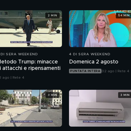
2 MIN
54 MIN
 DI SERA WEEKEND
4 DI SERA WEEKEND
etodo Trump: minacce
Domenica 2 agosto
i attacchi e ripensamenti
02 ago | Rete 4
PUNTATA INTERA
2 ago | Rete 4
3 MIN
3 MIN