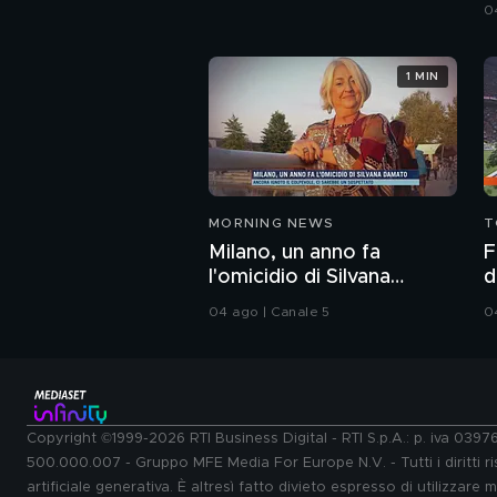
0
1 MIN
MORNING NEWS
T
Milano, un anno fa
F
l'omicidio di Silvana
d
Damato
B
04 ago | Canale 5
0
Copyright ©1999-2026 RTI Business Digital - RTI S.p.A.: p. iva 039
500.000.007 - Gruppo MFE Media For Europe N.V. - Tutti i diritti ris
artificiale generativa. È altresì fatto divieto espresso di utilizzare