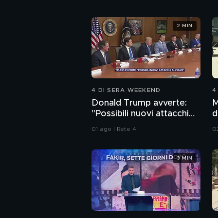
2 MIN
4 DI SERA WEEKEND
4
Donald Trump avverte:
M
"Possibili nuovi attacchi
d
all'Iran"
01 ago | Rete 4
0
3 MIN