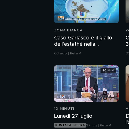
ZONA BIANCA
Z
Caso Garlasco e il giallo
C
dell'estathè nella
3
spazzatura
d
03 ago | Rete 4
0
10 MIN
10 MINUTI
M
Lunedì 27 luglio
D
l
27 lug | Rete 4
PUNTATA INTERA