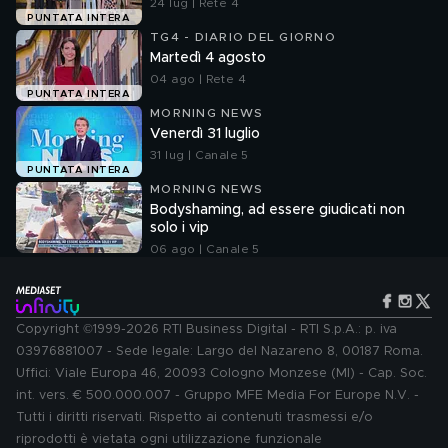
24 lug | Rete 4
PUNTATA INTERA
TG4 - DIARIO DEL GIORNO
Martedì 4 agosto
04 ago | Rete 4
PUNTATA INTERA
MORNING NEWS
Venerdì 31 luglio
31 lug | Canale 5
PUNTATA INTERA
MORNING NEWS
Bodyshaming, ad essere giudicati non
solo i vip
06 ago | Canale 5
Copyright ©1999-2026 RTI Business Digital - RTI S.p.A.: p. iva
03976881007 - Sede legale: Largo del Nazareno 8, 00187 Roma.
Uffici: Viale Europa 46, 20093 Cologno Monzese (MI) - Cap. Soc.
int. vers. € 500.000.007 - Gruppo MFE Media For Europe N.V. -
Tutti i diritti riservati. Rispetto ai contenuti trasmessi e/o
riprodotti è vietata ogni utilizzazione funzionale