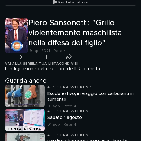
Puntata intera
con la magistratura, ma
difeso gli interesse del
Antonio
con me non è stato
Paese. È un processo
"Sanitar
garantista"
politico"
disposiz
Piero Sansonetti: "Grillo
violentemente maschilista
nella difesa del figlio"
19 apr 2021 | Rete 4
VAI ALLA SERIE
LA TUA LISTA
CONDIVIDI
L'indignazione del direttore de Il Riformista.
Guarda anche
4 DI SERA WEEKEND
Esodo estivo, in viaggio con carburanti in
aumento
01 ago | Rete 4
4 DI SERA WEEKEND
Sabato 1 agosto
01 ago | Rete 4
PUNTATA INTERA
4 DI SERA WEEKEND