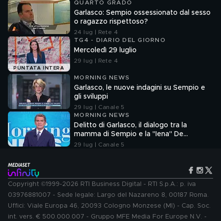
QUARTO GRADO
Garlasco: Sempio ossessionato dal sesso
o ragazzo rispettoso?
24 lug | Rete 4
TG4 - DIARIO DEL GIORNO
Mercoledì 29 luglio
29 lug | Rete 4
PUNTATA INTERA
MORNING NEWS
Garlasco, le nuove indagini su Sempio e
gli sviluppi
29 lug | Canale 5
MORNING NEWS
Delitto di Garlasco, il dialogo tra la
mamma di Sempio e la "Iena" De
Giuseppe nel 2022
29 lug | Canale 5
Copyright ©1999-2026 RTI Business Digital - RTI S.p.A.: p. iva
03976881007 - Sede legale: Largo del Nazareno 8, 00187 Roma.
Uffici: Viale Europa 46, 20093 Cologno Monzese (MI) - Cap. Soc.
int. vers. € 500.000.007 - Gruppo MFE Media For Europe N.V. -