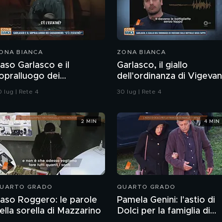
ONA BIANCA
ZONA BIANCA
aso Garlasco e il
Garlasco, il giallo
opralluogo dei
dell'ordinanza di Vigeva
arabinieri
sulle bottiglie senza
 lug | Rete 4
30 lug | Rete 4
tappo
2 MIN
4 MIN
UARTO GRADO
QUARTO GRADO
aso Roggero: le parole
Pamela Genini: l'astio di
ella sorella di Mazzarino
Dolci per la famiglia di