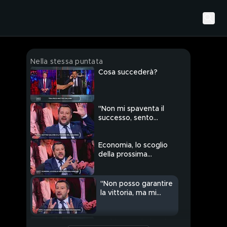
Nella stessa puntata
Cosa succederà?
"Non mi spaventa il
successo, sento
grande responsabilità"
Economia, lo scoglio
della prossima
manovra
"Non posso garantire
la vittoria, ma mi
batterò"
Ambiente e industria