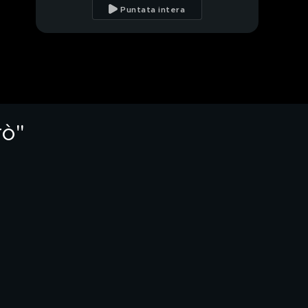
Puntata intera
PROSSIMO VIDEO
Cosa ha fatto male al
M5s?
La fame si fa sentire
rò"
Salvini al tavolo di
Porro
Alessandro Di Battista
ai microfoni di Quarta
Repubblica
Il commento di Sallusti,
Bechis e Sgarbi alle
parole di Di Battista
Resa dei conti nei 5
Stelle