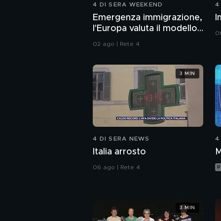
4 DI SERA WEEKEND
4
Emergenza immigrazione,
I
l'Europa valuta il modello
0
Italia
02 ago | Rete 4
3 MIN
4 DI SERA NEWS
4
Italia arrosto
M
06 ago | Rete 4
P
3 MIN