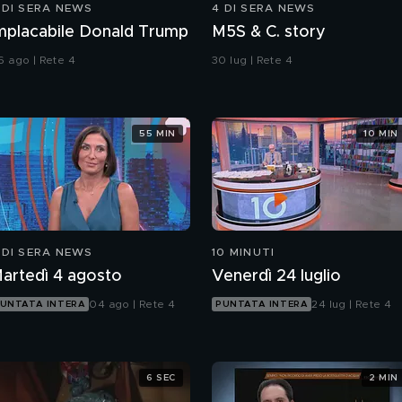
 DI SERA NEWS
4 DI SERA NEWS
mplacabile Donald Trump
M5S & C. story
6 ago | Rete 4
30 lug | Rete 4
55 MIN
10 MIN
 DI SERA NEWS
10 MINUTI
artedì 4 agosto
Venerdì 24 luglio
04 ago | Rete 4
24 lug | Rete 4
UNTATA INTERA
PUNTATA INTERA
6 SEC
2 MIN