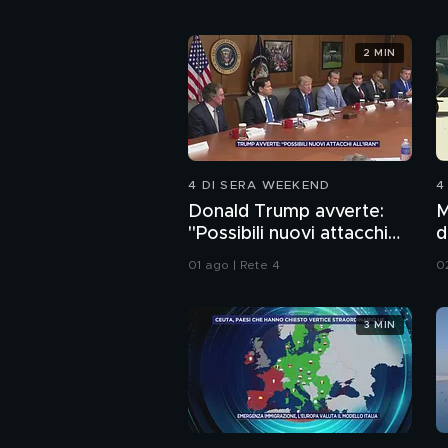
2 MIN
4 DI SERA WEEKEND
4
Donald Trump avverte:
M
"Possibili nuovi attacchi
d
all'Iran"
01 ago | Rete 4
0
3 MIN