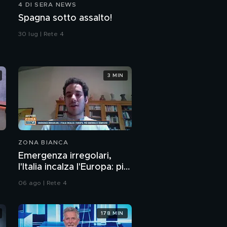
4 DI SERA NEWS
Capalbio, dalla sinistra
Spagna sotto assalto!
radical-chic alla Lega
30 lug | Rete 4
La periferia di Milano
vista da chi vive in
centro
3 MIN
ZONA BIANCA
Emergenza irregolari,
l'Italia incalza l'Europa: più
controlli e rimpatri
06 ago | Rete 4
178 MIN