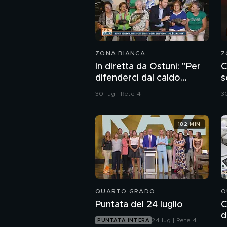
ZONA BIANCA
Z
In diretta da Ostuni: "Per
C
difenderci dal caldo
s
abbiamo solo i ventagli"
C
30 lug | Rete 4
30
182 MIN
QUARTO GRADO
Q
Puntata del 24 luglio
C
d
24 lug | Rete 4
PUNTATA INTERA