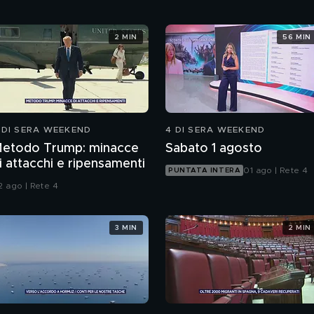
2 MIN
56 MIN
 DI SERA WEEKEND
4 DI SERA WEEKEND
etodo Trump: minacce
Sabato 1 agosto
i attacchi e ripensamenti
01 ago | Rete 4
PUNTATA INTERA
2 ago | Rete 4
3 MIN
2 MIN