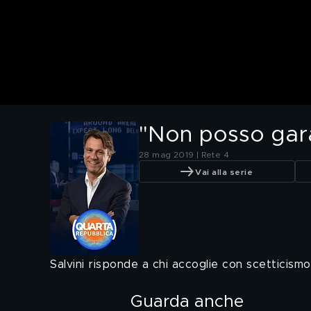
"Non posso garan
28 mag 2019 | Rete 4
Vai alla serie
Salvini risponde a chi accoglie con scetticis
Guarda anche