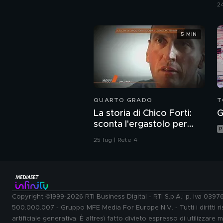
24
5 MIN
QUARTO GRADO
T
La storia di Chico Forti:
G
sconta l'ergastolo per
P
omicidio
25 lug | Rete 4
Copyright ©1999-2026 RTI Business Digital - RTI S.p.A.: p. iva 039
500.000.007 - Gruppo MFE Media For Europe N.V. - Tutti i diritti ris
artificiale generativa. È altresì fatto divieto espresso di utilizzare