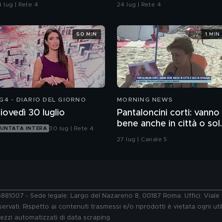
Pamela
 lug | Rete 4
24 lug | Rete 4
50 MIN
1 MIN
G4 - DIARIO DEL GIORNO
MORNING NEWS
iovedì 30 luglio
Pantaloncini corti: vanno
bene anche in città o sol
30 lug | Rete 4
UNTATA INTERA
in spiaggia?
27 lug | Canale 5
76881007 - Sede legale: Largo del Nazareno 8, 00187 Roma. Uffici: Vial
ervati. Rispetto ai contenuti trasmessi e/o riprodotti è vietata ogni uti
 mezzi automatizzati di data scraping.