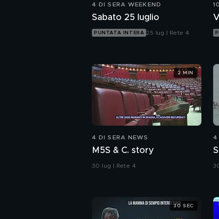
4 DI SERA WEEKEND
1
Sabato 25 luglio
V
25 lug | Rete 4
PUNTATA INTERA
P
2 MIN
4 DI SERA NEWS
4
M5S & C. story
S
30 lug | Rete 4
30
30 SEC