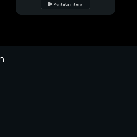
fregata dall'Europa
Puntata intera
Mutui negati a chi non
compra una casa
green
Utero in affitto, come
si trova una madre
surrogata
n
PROSSIMO VIDEO