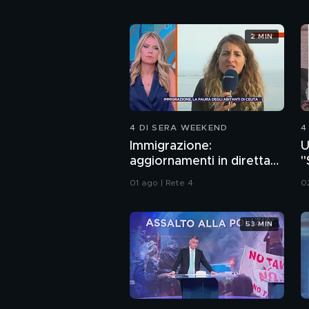
2 MIN
4 DI SERA WEEKEND
4
Immigrazione:
U
aggiornamenti in diretta
"
da Ceuta
a
01 ago | Rete 4
0
53 MIN