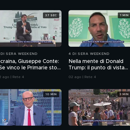
37 SEC
1 MIN
 DI SERA WEEKEND
4 DI SERA WEEKEND
craina, Giuseppe Conte:
Nella mente di Donald
Se vinco le Primarie stop
Trump: il punto di vista
lle armi"
dello psichiatra Leonard
2 ago | Rete 4
02 ago | Rete 4
Mendolicchio
10 MIN
3 MIN