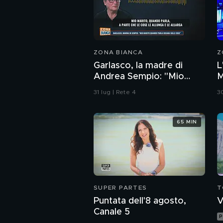
ZONA BIANCA
Z
Garlasco, la madre di
L
Andrea Sempio: "Mio
M
marito quando parla
G
31 lug | Rete 4
30
ricama sulle cose"
65 MIN
SUPER PARTES
T
Puntata dell'8 agosto,
V
Canale 5
P