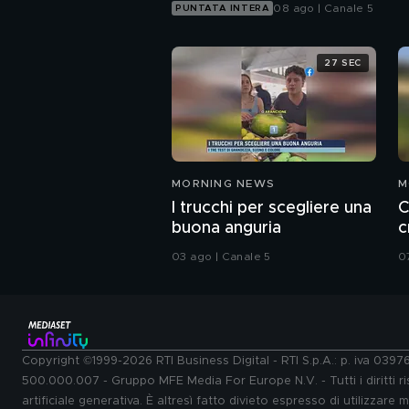
08 ago | Canale 5
PUNTATA INTERA
27 SEC
MORNING NEWS
M
I trucchi per scegliere una
C
buona anguria
c
l
03 ago | Canale 5
0
Copyright ©1999-2026 RTI Business Digital - RTI S.p.A.: p. iva 039
500.000.007 - Gruppo MFE Media For Europe N.V. - Tutti i diritti ris
artificiale generativa. È altresì fatto divieto espresso di utilizzare