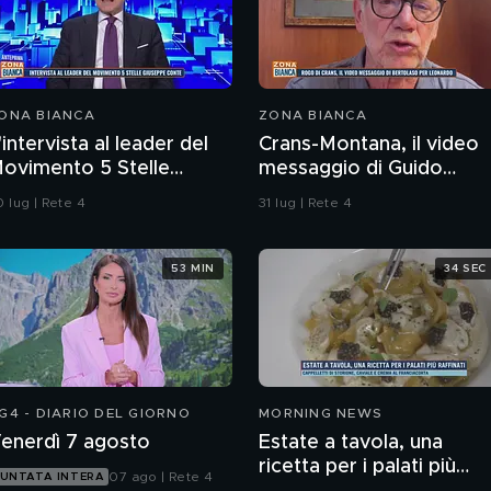
ONA BIANCA
ZONA BIANCA
'intervista al leader del
Crans-Montana, il video
ovimento 5 Stelle
messaggio di Guido
iuseppe Conte
Bertolaso per Leonardo
 lug | Rete 4
31 lug | Rete 4
Bove
53 MIN
34 SEC
G4 - DIARIO DEL GIORNO
MORNING NEWS
enerdì 7 agosto
Estate a tavola, una
ricetta per i palati più
07 ago | Rete 4
UNTATA INTERA