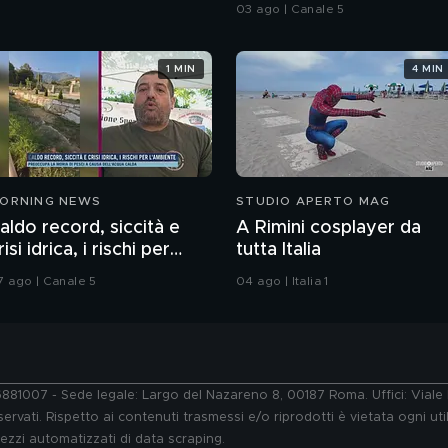
raffinati
03 ago | Canale 5
1 MIN
4 MIN
ORNING NEWS
STUDIO APERTO MAG
aldo record, siccità e
A Rimini cosplayer da
risi idrica, i rischi per
tutta Italia
'ambiente
7 ago | Canale 5
04 ago | Italia 1
76881007 - Sede legale: Largo del Nazareno 8, 00187 Roma. Uffici: Vial
ervati. Rispetto ai contenuti trasmessi e/o riprodotti è vietata ogni uti
 mezzi automatizzati di data scraping.