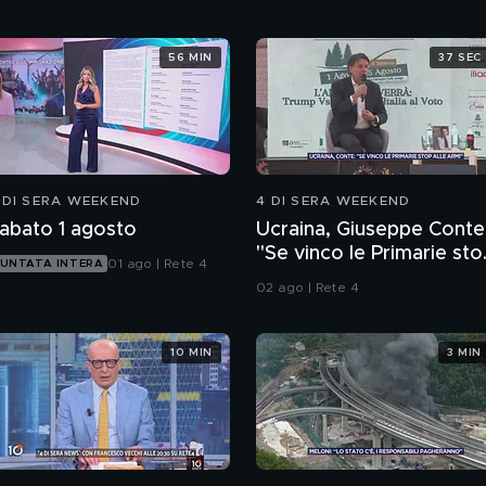
56 MIN
37 SEC
 DI SERA WEEKEND
4 DI SERA WEEKEND
abato 1 agosto
Ucraina, Giuseppe Conte
"Se vinco le Primarie sto
01 ago | Rete 4
UNTATA INTERA
alle armi"
02 ago | Rete 4
10 MIN
3 MIN