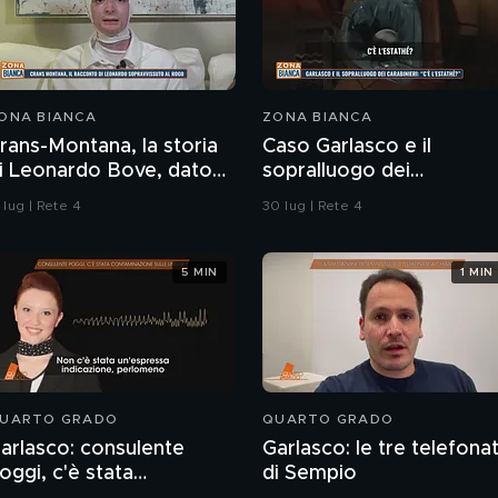
ONA BIANCA
ZONA BIANCA
rans-Montana, la storia
Caso Garlasco e il
i Leonardo Bove, dato
sopralluogo dei
er disperso nel rogo
Carabinieri
 lug | Rete 4
30 lug | Rete 4
5 MIN
1 MIN
UARTO GRADO
QUARTO GRADO
arlasco: consulente
Garlasco: le tre telefona
oggi, c'è stata
di Sempio