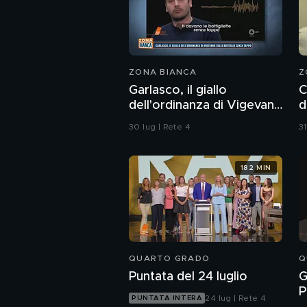
ZONA BIANCA
Z
Garlasco, il giallo
C
dell'ordinanza di Vigevano
d
sulle bottiglie senza
p
30 lug | Rete 4
31
tappo
182 MIN
QUARTO GRADO
Q
Puntata del 24 luglio
G
P
24 lug | Rete 4
PUNTATA INTERA