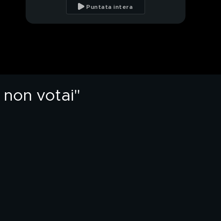
Salvini
Puntata intera
Il centrodestra a pezzi
Meloni: "Abbiamo una
legge elettorale che
io non votai"
 non votai"
Quirinale, Meloni: "Ad
oggi sono molto
arrabbiata"
PROSSIMO VIDEO
Quirinale, Cacciari:
"Hanno perso tutti"
La Meloni parla del
centrodestra
Quanto dura il governo
per la Meloni