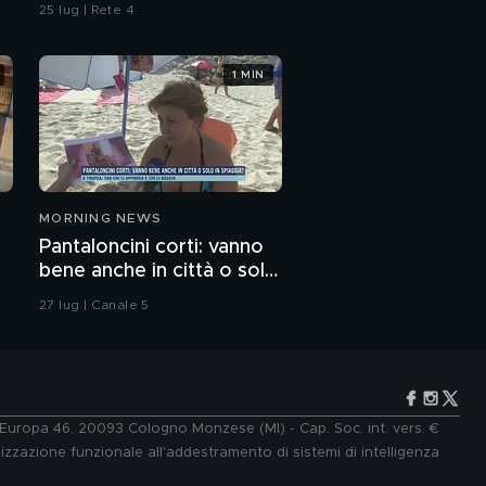
25 lug | Rete 4
1 MIN
MORNING NEWS
Pantaloncini corti: vanno
bene anche in città o solo
in spiaggia?
27 lug | Canale 5
e Europa 46, 20093 Cologno Monzese (MI) - Cap. Soc. int. vers. €
lizzazione funzionale all'addestramento di sistemi di intelligenza