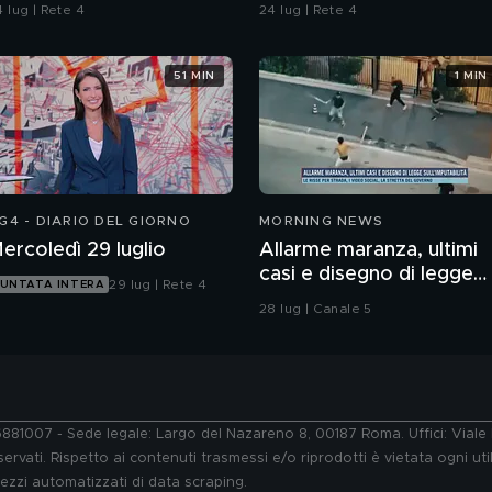
ontaminazione sulle
 lug | Rete 4
24 lug | Rete 4
nghie?
51 MIN
1 MIN
G4 - DIARIO DEL GIORNO
MORNING NEWS
ercoledì 29 luglio
Allarme maranza, ultimi
casi e disegno di legge
29 lug | Rete 4
UNTATA INTERA
sull'imputabilità
28 lug | Canale 5
76881007 - Sede legale: Largo del Nazareno 8, 00187 Roma. Uffici: Vial
ervati. Rispetto ai contenuti trasmessi e/o riprodotti è vietata ogni uti
 mezzi automatizzati di data scraping.