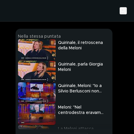
Nella stessa puntata
Quirinale, il retroscena
della Meloni
Quirinale, parla Giorgia
Meloni
Quirinale, Meloni: "Io a
Silvio Berlusconi non
devo niente"
Meloni: "Nel
centrodestra eravamo
d'accordo nel non
rieleggere Mattarella"
La Meloni attacca