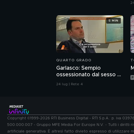
c
24
u
5 MIN
QUARTO GRADO
T
Garlasco: Sempio
M
ossessionato dal sesso o
P
ragazzo rispettoso?
24 lug | Rete 4
Copyright ©1999-2026 RTI Business Digital - RTI S.p.A.: p. iva 039
500.000.007 - Gruppo MFE Media For Europe N.V. - Tutti i diritti ris
artificiale generativa. È altresì fatto divieto espresso di utilizzare