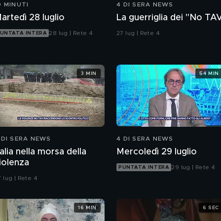
0 MINUTI
4 DI SERA NEWS
artedì 28 luglio
La guerriglia dei "No TA
28 lug | Rete 4
27 lug | Rete 4
UNTATA INTERA
3 MIN
54 MIN
 DI SERA NEWS
4 DI SERA NEWS
talia nella morsa della
Mercoledì 29 luglio
iolenza
29 lug | Rete 4
PUNTATA INTERA
 lug | Rete 4
16 MIN
6 SEC