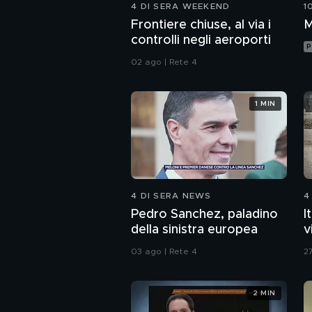
4 DI SERA WEEKEND
1
Frontiere chiuse, al via i
M
controlli negli aeroporti
P
02 ago | Rete 4
1 MIN
4 DI SERA NEWS
4
Pedro Sanchez, paladino
I
della sinistra europea
v
03 ago | Rete 4
27
2 MIN