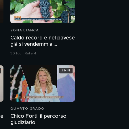
ZONA BIANCA
Caldo record e nel pavese
già si vendemmia:
"Rischiamo di avere meno
30 lug | Rete 4
vino"
1 MIN
QUARTO GRADO
te
Chico Forti: il percorso
giudiziario