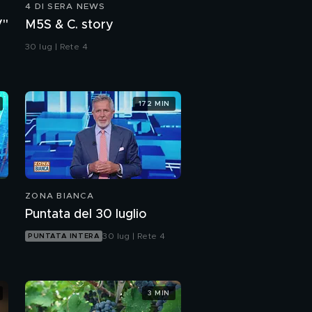
4 DI SERA NEWS
Di chi è la colpa
V"
M5S & C. story
dell'aumento delle
bollette
30 lug | Rete 4
Quanto ci costano le
follie ambientaliste?
172 MIN
Aumenta anche il
prezzo della carne
ZONA BIANCA
Puntata del 30 luglio
30 lug | Rete 4
PUNTATA INTERA
3 MIN