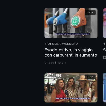
1 MIN
4 DI SERA WEEKEND
4
Esodo estivo, in viaggio
S
con carburanti in aumento
P
01 ago | Rete 4
1 MIN