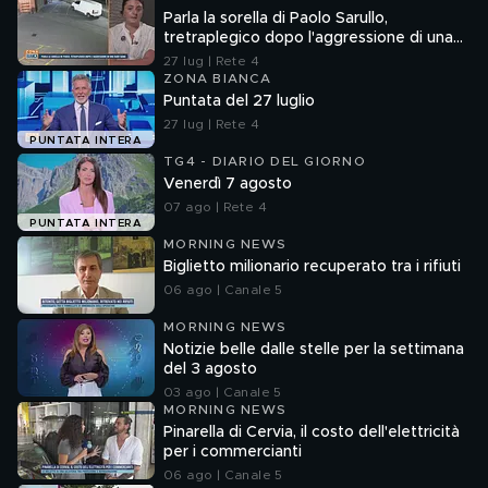
Parla la sorella di Paolo Sarullo,
tretraplegico dopo l'aggressione di una
baby gang
27 lug | Rete 4
ZONA BIANCA
Puntata del 27 luglio
27 lug | Rete 4
PUNTATA INTERA
TG4 - DIARIO DEL GIORNO
Venerdì 7 agosto
07 ago | Rete 4
PUNTATA INTERA
MORNING NEWS
Biglietto milionario recuperato tra i rifiuti
06 ago | Canale 5
MORNING NEWS
Notizie belle dalle stelle per la settimana
del 3 agosto
03 ago | Canale 5
MORNING NEWS
Pinarella di Cervia, il costo dell'elettricità
per i commercianti
06 ago | Canale 5