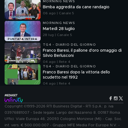
MORNING NEWS
Bimba aggredita da cane randagio
06 ago | Canale 5
MORNING NEWS
Martedì 28 luglio
28 lug | Canale 5
PUNTATA INTERA
TG4 - DIARIO DEL GIORNO
Franco Baresi, il pallone d'oro omaggio di
Silvio Berlusconi
04 ago | Rete 4
TG4 - DIARIO DEL GIORNO
Franco Baresi dopo la vittoria dello
scudetto nel 1992
04 ago | Rete 4
Copyright ©1999-2026 RTI Business Digital - RTI S.p.A.: p. iva
03976881007 - Sede legale: Largo del Nazareno 8, 00187 Roma.
Uffici: Viale Europa 46, 20093 Cologno Monzese (MI) - Cap. Soc.
int. vers. € 500.000.007 - Gruppo MFE Media For Europe N.V. -