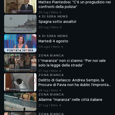
Matteo Piantedosi: "C'è un pregiudizio nei
confronti della polizia"
29 lug | Rete 4
4 DI SERA NEWS
Spagna sotto assalto!
30 lug | Rete 4
4 DI SERA NEWS
Martedì 4 agosto
04 ago | Rete 4
PUNTATA INTERA
ZONA BIANCA
I "maranza" non ci stanno: "Per noi vale
solo la legge della strada"
27 lug | Rete 4
ZONA BIANCA
Delitto di Garlasco: Andrea Sempio, la
Procura di Pavia non ha dubbi: l'impronta
33 è la pistola fumante
28 lug | Rete 4
ZONA BIANCA
Allarme "maranza" nelle città italiane
27 lug | Rete 4
ZONA BIANCA