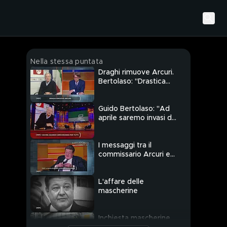
Nella stessa puntata
Draghi rimuove Arcuri.
Bertolaso: "Drastica
inversione di rotta"
Guido Bertolaso: "Ad
aprile saremo invasi dai
vaccini"
I messaggi tra il
commissario Arcuri e
Benotti
L'affare delle
mascherine
Inchiesta mascherine,