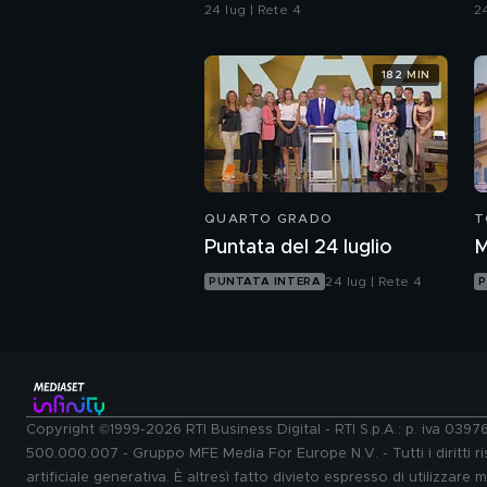
contaminazione sulle
24 lug | Rete 4
24
unghie?
182 MIN
QUARTO GRADO
T
Puntata del 24 luglio
M
24 lug | Rete 4
PUNTATA INTERA
P
Copyright ©1999-2026 RTI Business Digital - RTI S.p.A.: p. iva 039
500.000.007 - Gruppo MFE Media For Europe N.V. - Tutti i diritti ris
artificiale generativa. È altresì fatto divieto espresso di utilizzare