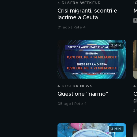
4 DI SERA WEEKEND
1
Crisi migranti, scontri e
M
lacrime a Ceuta
P
01 ago | Rete 4
3 MIN
4 DI SERA NEWS
4
Questione "riarmo"
C
d
05 ago | Rete 4
A
24
3 MIN