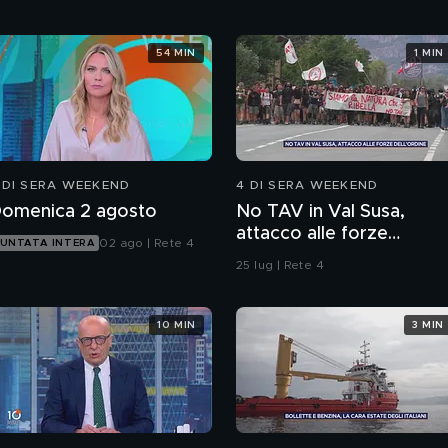
54 MIN
1 MIN
 DI SERA WEEKEND
4 DI SERA WEEKEND
omenica 2 agosto
No TAV in Val Susa,
attacco alle forze
02 ago | Rete 4
UNTATA INTERA
dell'ordine
25 lug | Rete 4
10 MIN
3 MIN