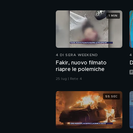
1 MIN
4 DI SERA WEEKEND
4
Fakir, nuovo filmato
D
riapre le polemiche
P
25 lug | Rete 4
55 SEC