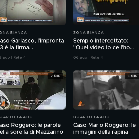
ONA BIANCA
ZONA BIANCA
aso Garlasco, l'impronta
Sempio intercettato:
3 è la firma
"Quel video io ce l'ho
ell'assassino?
dentro la penna"
3 ago | Rete 4
06 ago | Rete 4
2 MIN
6 MIN
UARTO GRADO
QUARTO GRADO
aso Roggero: le parole
Caso Mario Roggero: le
ella sorella di Mazzarino
immagini della rapina