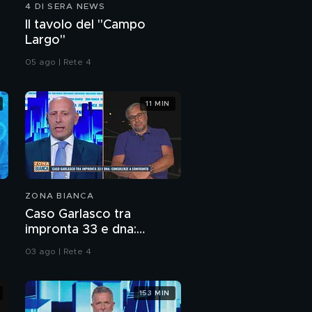
4 DI SERA NEWS
Le dichiarazioni di
Il tavolo del "Campo
Claudio Foti
Largo"
05 ago | Rete 4
11 MIN
ZONA BIANCA
Caso Garlasco tra
impronta 33 e dna:
consulenze a confronto
03 ago | Rete 4
153 MIN