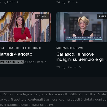
 lug | Rete 4
24 lug | Rete 4
50 MIN
1 MIN
G4 - DIARIO DEL GIORNO
MORNING NEWS
artedì 4 agosto
Garlasco, le nuove
indagini su Sempio e gli
04 ago | Rete 4
UNTATA INTERA
sviluppi
29 lug | Canale 5
76881007 - Sede legale: Largo del Nazareno 8, 00187 Roma. Uffici: Vial
ervati. Rispetto ai contenuti trasmessi e/o riprodotti è vietata ogni uti
 mezzi automatizzati di data scraping.