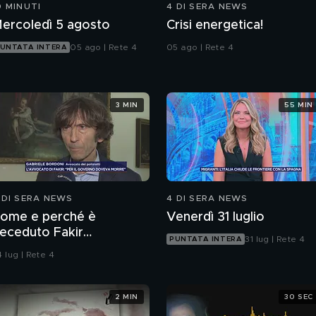
0 MINUTI
4 DI SERA NEWS
ercoledì 5 agosto
Crisi energetica!
05 ago | Rete 4
05 ago | Rete 4
UNTATA INTERA
3 MIN
55 MIN
 DI SERA NEWS
4 DI SERA NEWS
ome e perché è
Venerdì 31 luglio
eceduto Fakir
31 lug | Rete 4
PUNTATA INTERA
bderrahim?
 lug | Rete 4
2 MIN
30 SEC