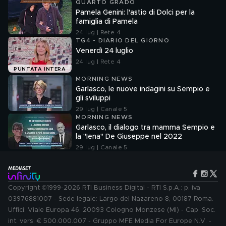
QUARTO GRADO
Pamela Genini: l'astio di Dolci per la
famiglia di Pamela
24 lug | Rete 4
TG4 - DIARIO DEL GIORNO
Venerdì 24 luglio
24 lug | Rete 4
PUNTATA INTERA
MORNING NEWS
Garlasco, le nuove indagini su Sempio e
gli sviluppi
29 lug | Canale 5
MORNING NEWS
Garlasco, il dialogo tra mamma Sempio e
la "Iena" De Giuseppe nel 2022
29 lug | Canale 5
Copyright ©1999-2026 RTI Business Digital - RTI S.p.A.: p. iva
03976881007 - Sede legale: Largo del Nazareno 8, 00187 Roma.
Uffici: Viale Europa 46, 20093 Cologno Monzese (MI) - Cap. Soc.
int. vers. € 500.000.007 - Gruppo MFE Media For Europe N.V. -