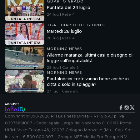
QUARTO GRADO
Puntata del 24 luglio
24 lug | Rete 4
PUNTATA INTERA
TG4 - DIARIO DEL GIORNO
Martedì 28 luglio
28 lug | Rete 4
PUNTATA INTERA
MORNING NEWS
Allarme maranza, ultimi casi e disegno di
legge sull'imputabilità
28 lug | Canale 5
MORNING NEWS
Pantaloncini corti: vanno bene anche in
città o solo in spiaggia?
27 lug | Canale 5
Copyright ©1999-2026 RTI Business Digital - RTI S.p.A.: p. iva
03976881007 - Sede legale: Largo del Nazareno 8, 00187 Roma.
Uffici: Viale Europa 46, 20093 Cologno Monzese (MI) - Cap. Soc.
int. vers. € 500.000.007 - Gruppo MFE Media For Europe N.V. -