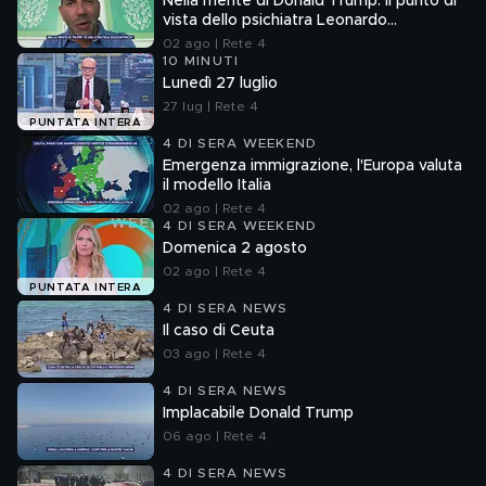
Nella mente di Donald Trump: il punto di
vista dello psichiatra Leonardo
Mendolicchio
02 ago | Rete 4
10 MINUTI
Lunedì 27 luglio
27 lug | Rete 4
PUNTATA INTERA
4 DI SERA WEEKEND
Emergenza immigrazione, l'Europa valuta
il modello Italia
02 ago | Rete 4
4 DI SERA WEEKEND
Domenica 2 agosto
02 ago | Rete 4
PUNTATA INTERA
4 DI SERA NEWS
Il caso di Ceuta
03 ago | Rete 4
4 DI SERA NEWS
Implacabile Donald Trump
06 ago | Rete 4
4 DI SERA NEWS