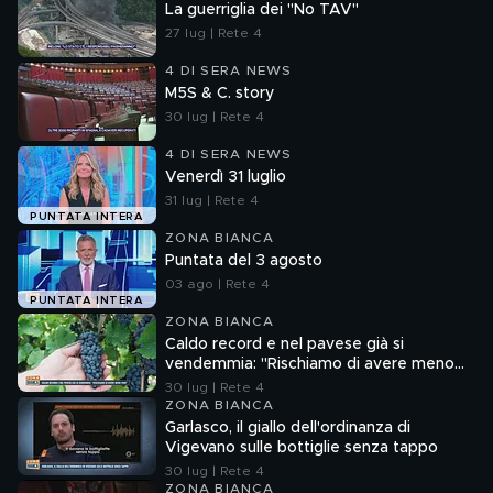
La guerriglia dei "No TAV"
27 lug | Rete 4
4 DI SERA NEWS
M5S & C. story
30 lug | Rete 4
4 DI SERA NEWS
Venerdì 31 luglio
31 lug | Rete 4
PUNTATA INTERA
ZONA BIANCA
Puntata del 3 agosto
03 ago | Rete 4
PUNTATA INTERA
ZONA BIANCA
Caldo record e nel pavese già si
vendemmia: "Rischiamo di avere meno
vino"
30 lug | Rete 4
ZONA BIANCA
Garlasco, il giallo dell'ordinanza di
Vigevano sulle bottiglie senza tappo
30 lug | Rete 4
ZONA BIANCA