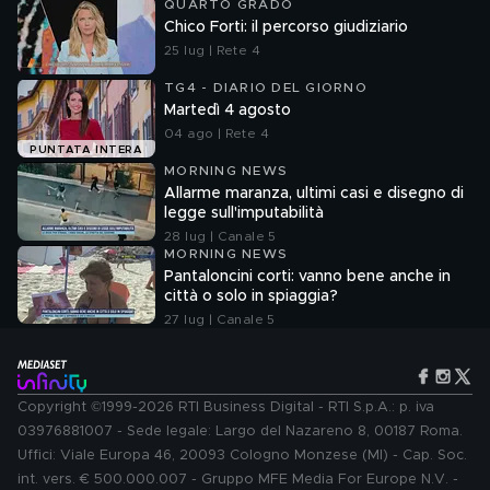
QUARTO GRADO
Chico Forti: il percorso giudiziario
25 lug | Rete 4
TG4 - DIARIO DEL GIORNO
Martedì 4 agosto
04 ago | Rete 4
PUNTATA INTERA
MORNING NEWS
Allarme maranza, ultimi casi e disegno di
legge sull'imputabilità
28 lug | Canale 5
MORNING NEWS
Pantaloncini corti: vanno bene anche in
città o solo in spiaggia?
27 lug | Canale 5
Copyright ©1999-2026 RTI Business Digital - RTI S.p.A.: p. iva
03976881007 - Sede legale: Largo del Nazareno 8, 00187 Roma.
Uffici: Viale Europa 46, 20093 Cologno Monzese (MI) - Cap. Soc.
int. vers. € 500.000.007 - Gruppo MFE Media For Europe N.V. -