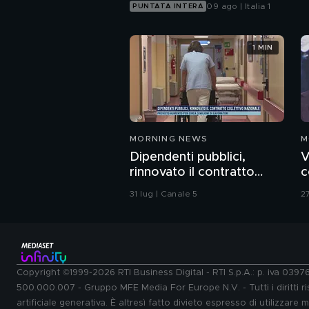
09 ago | Italia 1
PUNTATA INTERA
1 MIN
MORNING NEWS
M
Dipendenti pubblici,
V
rinnovato il contratto
c
collettivo nazionale
31 lug | Canale 5
27
Copyright ©1999-2026 RTI Business Digital - RTI S.p.A.: p. iva 039
500.000.007 - Gruppo MFE Media For Europe N.V. - Tutti i diritti ris
artificiale generativa. È altresì fatto divieto espresso di utilizzare