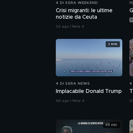
4 DI SERA WEEKEND
1
Crisi migranti: le ultime
G
notizie da Ceuta
P
02 ago | Rete 4
3 MIN
4 DI SERA NEWS
4
Implacabile Donald Trump
T
06 ago | Rete 4
0
30 SEC