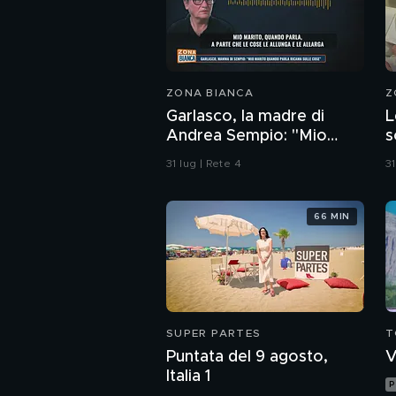
ZONA BIANCA
Z
Garlasco, la madre di
L
Andrea Sempio: "Mio
s
marito quando parla
C
31 lug | Rete 4
31
ricama sulle cose"
s
a
66 MIN
SUPER PARTES
T
Puntata del 9 agosto,
V
Italia 1
P