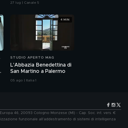
vicesindaca di Livorno
27 lug | Canale 5
4 MIN
N
STUDIO APERTO MAG
L'Abbazia Benedettina di
:
San Martino a Palermo
05 ago | Italia 1
e Europa 46, 20093 Cologno Monzese (MI) - Cap. Soc. int. vers. €
lizzazione funzionale all'addestramento di sistemi di intelligenza