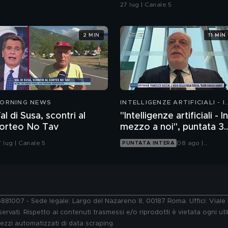
in spiaggia?
27 lug | Canale 5
2 MIN
11 MIN
ORNING NEWS
INTELLIGENZE ARTIFICIALI - I
MEZZO A NOI
al di Susa, scontri al
"Intelligenze artificiali - In
orteo No Tav
mezzo a noi", puntata 37
la trasformazione del
 lug | Canale 5
08 ago |
PUNTATA INTERA
viaggio
Tgcom24
76881007 - Sede legale: Largo del Nazareno 8, 00187 Roma. Uffici: Vial
ervati. Rispetto ai contenuti trasmessi e/o riprodotti è vietata ogni uti
 mezzi automatizzati di data scraping.