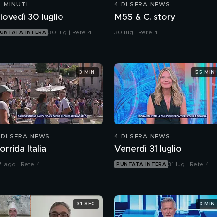
0 MINUTI
4 DI SERA NEWS
iovedì 30 luglio
M5S & C. story
30 lug | Rete 4
30 lug | Rete 4
UNTATA INTERA
3 MIN
55 MIN
 DI SERA NEWS
4 DI SERA NEWS
orrida Italia
Venerdì 31 luglio
7 ago | Rete 4
31 lug | Rete 4
PUNTATA INTERA
31 SEC
3 MIN