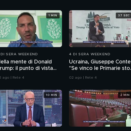
1 MIN
37 SEC
 DI SERA WEEKEND
4 DI SERA WEEKEND
ella mente di Donald
Ucraina, Giuseppe Conte
rump: il punto di vista
"Se vinco le Primarie sto
ello psichiatra Leonardo
alle armi"
2 ago | Rete 4
02 ago | Rete 4
endolicchio
10 MIN
2 MIN