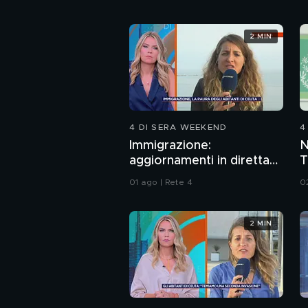
2 MIN
4 DI SERA WEEKEND
4
Immigrazione:
N
aggiornamenti in diretta
T
da Ceuta
d
01 ago | Rete 4
0
M
2 MIN