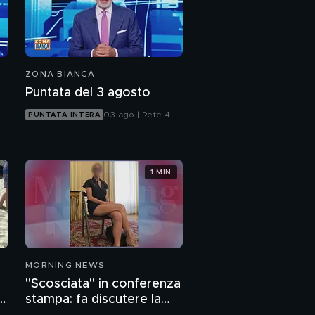
Mascherine, le indagini
sul traffico di influenze
tra le conoscenze del
Commissario Arcuri
Il covid blocca gli
sfratti ed i proprietari
ZONA BIANCA
che possono fare?
Puntata del 3 agosto
È giusto bloccare gli
03 ago | Rete 4
PUNTATA INTERA
sfratti?
1 MIN
MORNING NEWS
"Scosciata" in conferenza
o
stampa: fa discutere la