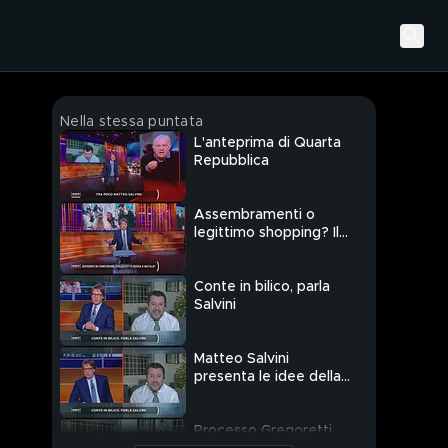
Nella stessa puntata
L'anteprima di Quarta
Repubblica
Assembramenti o
legittimo shopping? Il
punto di vista di Nicola
Porro
Conte in bilico, parla
Salvini
Matteo Salvini
presenta le idee della
Lega per il
risanamento del Paese
Processo Gregoretti,