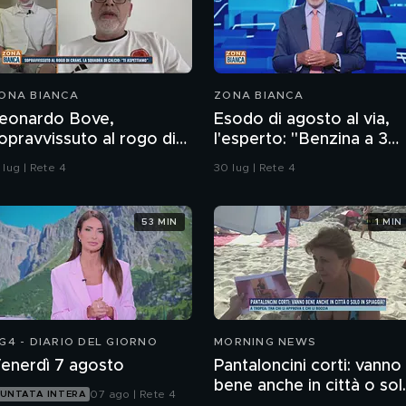
ONA BIANCA
ZONA BIANCA
eonardo Bove,
Esodo di agosto al via,
opravvissuto al rogo di
l'esperto: "Benzina a 3
rans-Montana, la
euro? Non lo escludo"
 lug | Rete 4
30 lug | Rete 4
quadra di calcio: "Ti
spettiamo"
53 MIN
1 MIN
G4 - DIARIO DEL GIORNO
MORNING NEWS
enerdì 7 agosto
Pantaloncini corti: vanno
bene anche in città o sol
07 ago | Rete 4
UNTATA INTERA