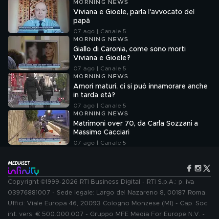
MORNING NEWS
Viviana e Gioele, parla l'avvocato del
papà
07 ago | Canale 5
MORNING NEWS
Giallo di Caronia, come sono morti
Viviana e Gioele?
07 ago | Canale 5
MORNING NEWS
Amori maturi, ci si può innamorare anche
in tarda età?
07 ago | Canale 5
MORNING NEWS
Matrimoni over 70, da Carla Sozzani a
Massimo Cacciari
07 ago | Canale 5
Copyright ©1999-2026 RTI Business Digital - RTI S.p.A.: p. iva
03976881007 - Sede legale: Largo del Nazareno 8, 00187 Roma.
Uffici: Viale Europa 46, 20093 Cologno Monzese (MI) - Cap. Soc.
int. vers. € 500.000.007 - Gruppo MFE Media For Europe N.V. -