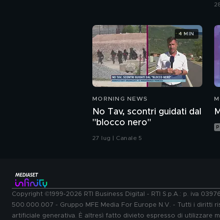
s
2
4 MIN
MORNING NEWS
M
No Tav, scontri guidati dal
M
"blocco nero"
P
27 lug | Canale 5
Copyright ©1999-2026 RTI Business Digital - RTI S.p.A.: p. iva 039
500.000.007 - Gruppo MFE Media For Europe N.V. - Tutti i diritti ris
artificiale generativa. È altresì fatto divieto espresso di utilizzare