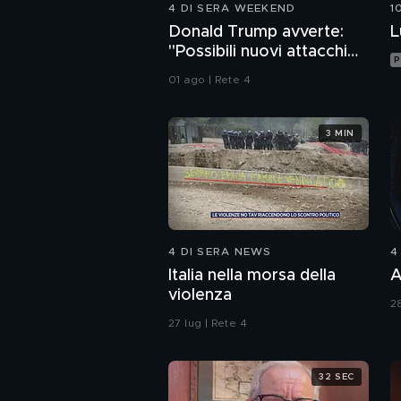
4 DI SERA WEEKEND
1
Donald Trump avverte:
L
"Possibili nuovi attacchi
P
all'Iran"
01 ago | Rete 4
3 MIN
4 DI SERA NEWS
4
Italia nella morsa della
A
violenza
28
27 lug | Rete 4
32 SEC