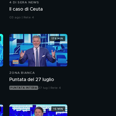
4 DI SERA NEWS
Il voto inquinato dalle
Il caso di Ceuta
inchieste
03 ago | Rete 4
178 MIN
ZONA BIANCA
Puntata del 27 luglio
27 lug | Rete 4
PUNTATA INTERA
16 MIN