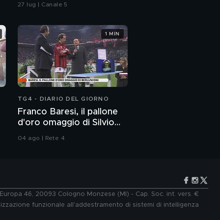
vicesindaca di Livorno
27 lug | Canale 5
1 MIN
TG4 - DIARIO DEL GIORNO
Franco Baresi, il pallone
d'oro omaggio di Silvio
Berlusconi
04 ago | Rete 4
e Europa 46, 20093 Cologno Monzese (MI) - Cap. Soc. int. vers. €
lizzazione funzionale all'addestramento di sistemi di intelligenza