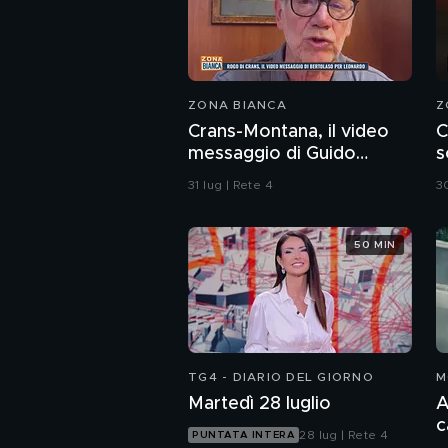
ZONA BIANCA
Z
Crans-Montana, il video
C
messaggio di Guido
s
Bertolaso per Leonardo
C
31 lug | Rete 4
30
Bove
50 MIN
TG4 - DIARIO DEL GIORNO
M
Martedì 28 luglio
A
c
28 lug | Rete 4
PUNTATA INTERA