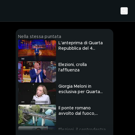
Nella stessa puntata
L'anteprima di Quarta
Repubblica del 4
ottobre
Elezioni, crolla
l'affluenza
Giorgia Meloni in
esclusiva per Quarta
Repubblica: "Inchieste
ad orologeria per
minare il voto"
Il ponte romano
avvolto dal fuoco,
immagini di una città
decadente?
Elezioni, il centrodestra