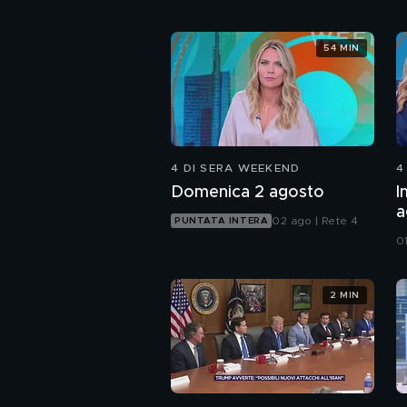
54 MIN
4 DI SERA WEEKEND
4
Domenica 2 agosto
I
a
02 ago | Rete 4
PUNTATA INTERA
d
0
2 MIN