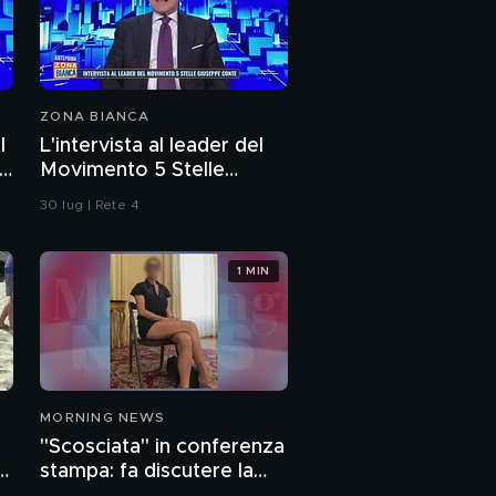
ZONA BIANCA
l
L'intervista al leader del
i
Movimento 5 Stelle
Giuseppe Conte
30 lug | Rete 4
1 MIN
MORNING NEWS
"Scosciata" in conferenza
o
stampa: fa discutere la