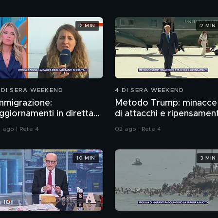
2 MIN
2 MIN
 DI SERA WEEKEND
4 DI SERA WEEKEND
mmigrazione:
Metodo Trump: minacce
ggiornamenti in diretta
di attacchi e ripensament
a Ceuta
1 ago | Rete 4
02 ago | Rete 4
10 MIN
3 MIN