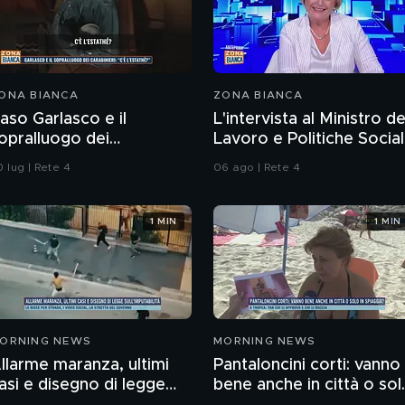
ONA BIANCA
ZONA BIANCA
aso Garlasco e il
L'intervista al Ministro de
opralluogo dei
Lavoro e Politiche Social
arabinieri
Marina Calderone
 lug | Rete 4
06 ago | Rete 4
1 MIN
1 MIN
ORNING NEWS
MORNING NEWS
llarme maranza, ultimi
Pantaloncini corti: vanno
asi e disegno di legge
bene anche in città o sol