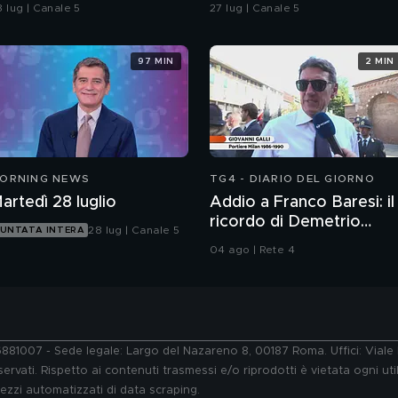
ull'imputabilità
in spiaggia?
8 lug | Canale 5
27 lug | Canale 5
97 MIN
2 MIN
ORNING NEWS
TG4 - DIARIO DEL GIORNO
artedì 28 luglio
Addio a Franco Baresi: il
ricordo di Demetrio
28 lug | Canale 5
UNTATA INTERA
Albertini, Clarence
04 ago | Rete 4
Seedorf e Giovanni Galli
76881007 - Sede legale: Largo del Nazareno 8, 00187 Roma. Uffici: Vial
ervati. Rispetto ai contenuti trasmessi e/o riprodotti è vietata ogni uti
 mezzi automatizzati di data scraping.