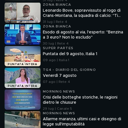
31 lug | Rete 4
ZONA BIANCA
Leonardo Bove, sopravvissuto al rogo di
Crans-Montana, la squadra di calcio: "Ti
aspettiamo"
31 lug | Rete 4
ZONA BIANCA
Esodo di agosto al via, l'esperto: "Benzina
a 3 euro? Non lo escludo"
30 lug | Rete 4
SUPER PARTES
Puntata del 9 agosto, Italia 1
09 ago | Italia 1
PUNTATA INTERA
TG4 - DIARIO DEL GIORNO
Venerdì 7 agosto
07 ago | Rete 4
PUNTATA INTERA
MORNING NEWS
Crisi delle botteghe storiche, le ragioni
dietro le chiusure
29 lug | Canale 5
MORNING NEWS
Allarme maranza, ultimi casi e disegno di
legge sull'imputabilità