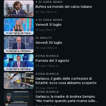
4 DI SERA NEWS
Bufera sul mondo del calcio italiano
28 lug | Rete 4
4 DI SERA NEWS
Venerdì 31 luglio
31 lug | Rete 4
PUNTATA INTERA
10 MINUTI
Giovedì 30 luglio
30 lug | Rete 4
PUNTATA INTERA
ZONA BIANCA
Puntata del 3 agosto
03 ago | Rete 4
PUNTATA INTERA
ZONA BIANCA
Garlasco, il giallo delle confezioni di
Estathè: ecco cosa abbiamo scoperto
30 lug | Rete 4
ZONA BIANCA
Garlasco, la madre di Andrea Sempio:
"Mio marito quando parla ricama sulle
cose"