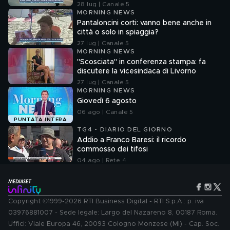
28 lug | Canale 5
MORNING NEWS
Pantaloncini corti: vanno bene anche in
città o solo in spiaggia?
27 lug | Canale 5
MORNING NEWS
"Scosciata" in conferenza stampa: fa
discutere la vicesindaca di Livorno
27 lug | Canale 5
MORNING NEWS
Giovedì 6 agosto
06 ago | Canale 5
PUNTATA INTERA
TG4 - DIARIO DEL GIORNO
Addio a Franco Baresi: il ricordo
commosso dei tifosi
04 ago | Rete 4
Copyright ©1999-2026 RTI Business Digital - RTI S.p.A.: p. iva
03976881007 - Sede legale: Largo del Nazareno 8, 00187 Roma.
Uffici: Viale Europa 46, 20093 Cologno Monzese (MI) - Cap. Soc.