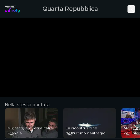
Quarta Repubblica
Nella stessa puntata
Migranti, è guerra Italia-
La ricostruzione
Morti in
Francia
dell'ultimo naufragio
veri res