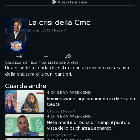
Puntata intera
La crisi della Cmc
21 gen 2019 | Rete 4
VAI ALLA SERIE
LA TUA LISTA
CONDIVIDI
Una grande azienda di costruzioni si trova in crisi a causa
della chiusura di alcuni cantieri.
Guarda anche
4 DI SERA WEEKEND
Immigrazione: aggiornamenti in diretta da
Ceuta
01 ago | Rete 4
4 DI SERA WEEKEND
Nella mente di Donald Trump: il punto di
vista dello psichiatra Leonardo
Mendolicchio
02 ago | Rete 4