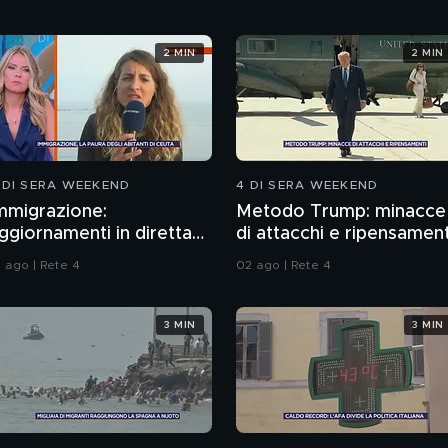
2 MIN
2 MIN
 DI SERA WEEKEND
4 DI SERA WEEKEND
mmigrazione:
Metodo Trump: minacce
ggiornamenti in diretta
di attacchi e ripensament
a Ceuta
1 ago | Rete 4
02 ago | Rete 4
3 MIN
3 MIN