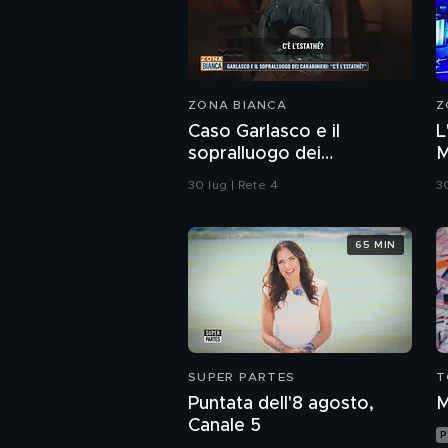
ZONA BIANCA
Z
Caso Garlasco e il
L
sopralluogo dei
M
Carabinieri
G
30 lug | Rete 4
30
65 MIN
SUPER PARTES
T
Puntata dell'8 agosto,
M
Canale 5
P