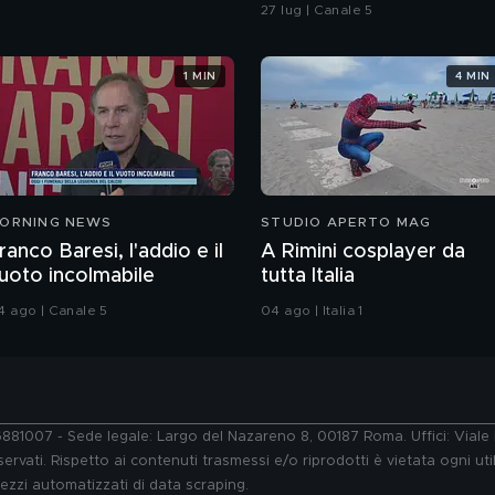
in spiaggia?
27 lug | Canale 5
1 MIN
4 MIN
ORNING NEWS
STUDIO APERTO MAG
ranco Baresi, l'addio e il
A Rimini cosplayer da
uoto incolmabile
tutta Italia
4 ago | Canale 5
04 ago | Italia 1
76881007 - Sede legale: Largo del Nazareno 8, 00187 Roma. Uffici: Vial
ervati. Rispetto ai contenuti trasmessi e/o riprodotti è vietata ogni uti
 mezzi automatizzati di data scraping.