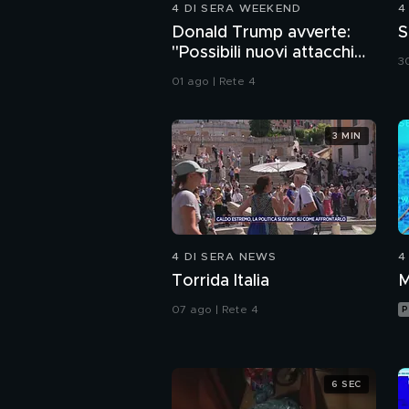
4 DI SERA WEEKEND
4
Donald Trump avverte:
S
"Possibili nuovi attacchi
30
all'Iran"
01 ago | Rete 4
3 MIN
4 DI SERA NEWS
4
Torrida Italia
M
07 ago | Rete 4
P
6 SEC