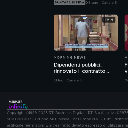
08 ago | Canale 5
PUNTATA INTERA
1 MIN
MORNING NEWS
M
Dipendenti pubblici,
F
rinnovato il contratto
v
collettivo nazionale
31 lug | Canale 5
0
Copyright ©1999-2026 RTI Business Digital - RTI S.p.A.: p. iva 039
500.000.007 - Gruppo MFE Media For Europe N.V. - Tutti i diritti ris
artificiale generativa. È altresì fatto divieto espresso di utilizzare