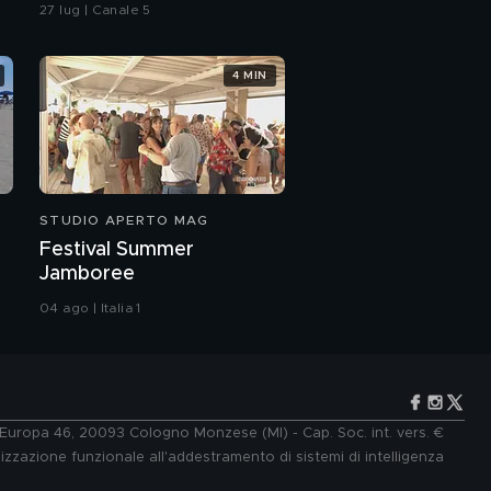
vicesindaca di Livorno
27 lug | Canale 5
4 MIN
STUDIO APERTO MAG
Festival Summer
Jamboree
04 ago | Italia 1
e Europa 46, 20093 Cologno Monzese (MI) - Cap. Soc. int. vers. €
lizzazione funzionale all'addestramento di sistemi di intelligenza