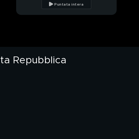
cambierà?
Puntata intera
Plastic Tax, l'opinione
di Michele Brambilla
C.A.R.A. di Bari, come
procede la
redistribuzione
arta Repubblica
Conte ed il Caso
Retelit
Giro di vite sul fisco,
monito per i
commercianti
Conte e caso Retelit,
l'inchiesta di Quarta
Repubblica
Caso Retelit, la
risposta di Conte