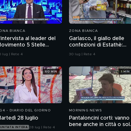
ONA BIANCA
ZONA BIANCA
'intervista al leader del
Garlasco, il giallo delle
ovimento 5 Stelle
confezioni di Estathè:
iuseppe Conte
ecco cosa abbiamo
 lug | Rete 4
30 lug | Rete 4
scoperto
50 MIN
1 MIN
G4 - DIARIO DEL GIORNO
MORNING NEWS
artedì 28 luglio
Pantaloncini corti: vanno
bene anche in città o sol
28 lug | Rete 4
UNTATA INTERA