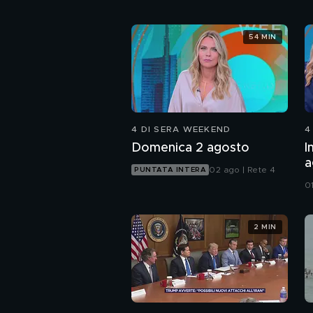
54 MIN
4 DI SERA WEEKEND
4
Domenica 2 agosto
I
a
02 ago | Rete 4
PUNTATA INTERA
d
0
2 MIN