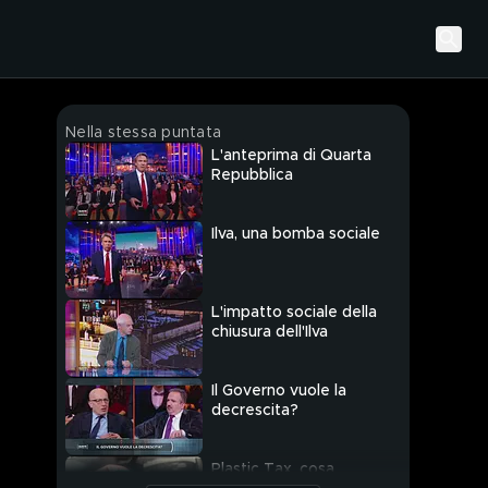
Nella stessa puntata
L'anteprima di Quarta
Repubblica
Ilva, una bomba sociale
L'impatto sociale della
chiusura dell'Ilva
Il Governo vuole la
decrescita?
Plastic Tax, cosa