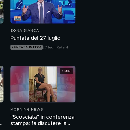
Caso Balotelli: stiamo
diventando razzisti?
PROSSIMO VIDEO
ZONA BIANCA
Puntata del 27 luglio
27 lug | Rete 4
PUNTATA INTERA
1 MIN
MORNING NEWS
"Scosciata" in conferenza
o
stampa: fa discutere la