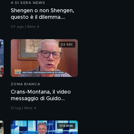
4 DI SERA NEWS
Quali sono le
Shengen o non Shengen,
condizioni mediche di
questo è il dilemma....
sbarca?
07 ago | Rete 4
Immigrazione, il
problema sanitario
32 SEC
Stati Uniti, come
cambia la vita degli
universitari
"Non c'è razzismo in
Italia", l'opinione di
Vittorio Sgarbi
ZONA BIANCA
Crans-Montana, il video
Commissione Segre,
messaggio di Guido
perché è necessaria
Bertolaso per Leonardo
31 lug | Rete 4
Bove
Italiani razzisti?
L'opinione degli ospiti
178 MIN
di Quarta Repubblica