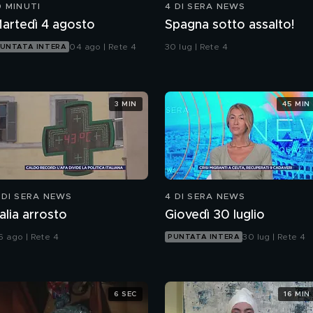
0 MINUTI
4 DI SERA NEWS
artedì 4 agosto
Spagna sotto assalto!
04 ago | Rete 4
30 lug | Rete 4
UNTATA INTERA
3 MIN
45 MIN
 DI SERA NEWS
4 DI SERA NEWS
talia arrosto
Giovedì 30 luglio
6 ago | Rete 4
30 lug | Rete 4
PUNTATA INTERA
6 SEC
16 MIN