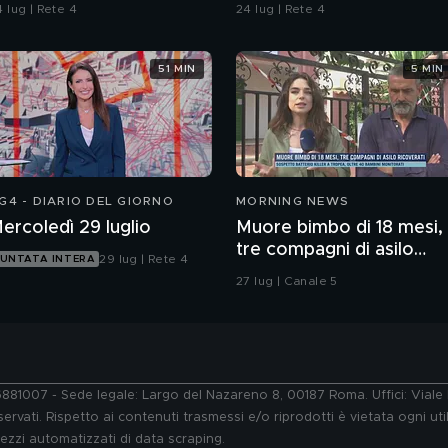
agazzo rispettoso?
contaminazione sulle
 lug | Rete 4
24 lug | Rete 4
unghie?
51 MIN
5 MIN
G4 - DIARIO DEL GIORNO
MORNING NEWS
ercoledì 29 luglio
Muore bimbo di 18 mesi,
tre compagni di asilo
29 lug | Rete 4
UNTATA INTERA
ricoverati
27 lug | Canale 5
76881007 - Sede legale: Largo del Nazareno 8, 00187 Roma. Uffici: Vial
ervati. Rispetto ai contenuti trasmessi e/o riprodotti è vietata ogni uti
 mezzi automatizzati di data scraping.