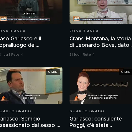
ONA BIANCA
ZONA BIANCA
aso Garlasco e il
Crans-Montana, la storia
opralluogo dei
di Leonardo Bove, dato
arabinieri
per disperso nel rogo
 lug | Rete 4
31 lug | Rete 4
5 MIN
5 MIN
UARTO GRADO
QUARTO GRADO
arlasco: Sempio
Garlasco: consulente
ssessionato dal sesso o
Poggi, c'è stata