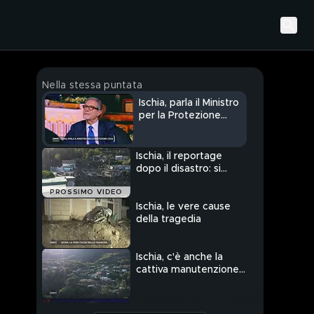
Nella stessa puntata
Ischia, parla il Ministro
per la Protezione
Civile, Nello Musumeci
Ischia, il reportage
dopo il disastro: si
scava nel fango alla
PROSSIMO VIDEO
ricerca dei dispersi
Ischia, le vere cause
della tragedia
Ischia, c'è anche la
cattiva manutenzione
del territorio dietro il
disastro?
Disastro ad Ischia, il