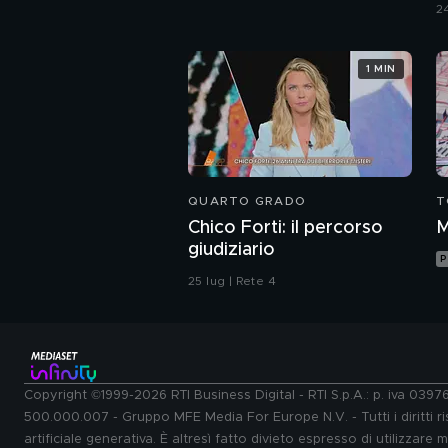
r
24
1 MIN
QUARTO GRADO
T
Chico Forti: il percorso
M
giudiziario
P
25 lug | Rete 4
Copyright ©1999-2026 RTI Business Digital - RTI S.p.A.: p. iva 039
500.000.007 - Gruppo MFE Media For Europe N.V. - Tutti i diritti ris
artificiale generativa. È altresì fatto divieto espresso di utilizzare