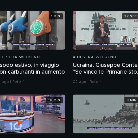
1 MIN
37 SEC
 DI SERA WEEKEND
4 DI SERA WEEKEND
sodo estivo, in viaggio
Ucraina, Giuseppe Conte
on carburanti in aumento
"Se vinco le Primarie sto
alle armi"
1 ago | Rete 4
02 ago | Rete 4
10 MIN
3 MIN