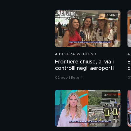
1 MIN
4 DI SERA WEEKEND
4
Frontiere chiuse, al via i
E
controlli negli aeroporti
c
02 ago | Rete 4
0
32 SEC