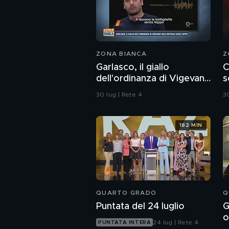
ZONA BIANCA
Z
Garlasco, il giallo
C
dell'ordinanza di Vigevano
s
sulle bottiglie senza
C
30 lug | Rete 4
30
tappo
182 MIN
QUARTO GRADO
Q
Puntata del 24 luglio
G
o
24 lug | Rete 4
PUNTATA INTERA