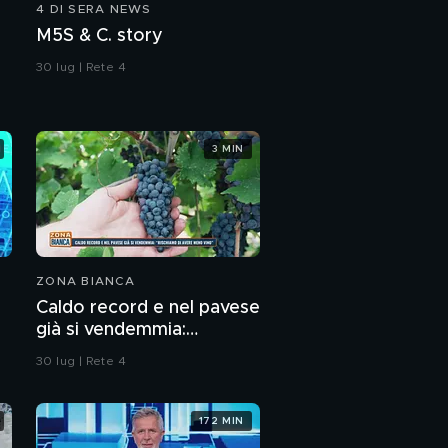
4 DI SERA NEWS
M5S & C. story
30 lug | Rete 4
3 MIN
ZONA BIANCA
Caldo record e nel pavese
già si vendemmia:
"Rischiamo di avere meno
30 lug | Rete 4
vino"
172 MIN