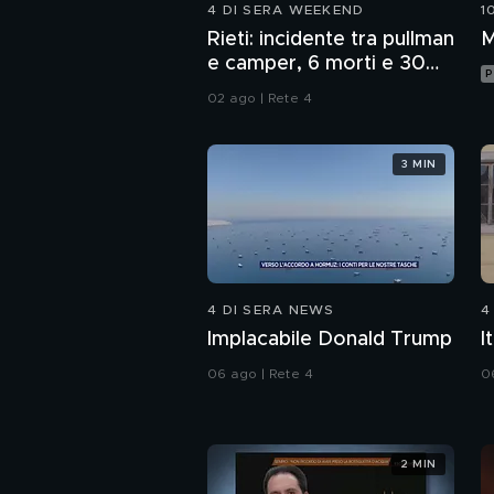
4 DI SERA WEEKEND
1
Rieti: incidente tra pullman
M
e camper, 6 morti e 30
P
feriti
02 ago | Rete 4
3 MIN
4 DI SERA NEWS
4
Implacabile Donald Trump
I
06 ago | Rete 4
0
2 MIN