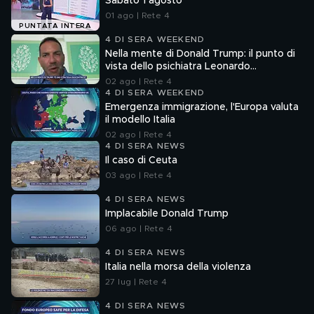
Sabato 1 agosto
01 ago | Rete 4
PUNTATA INTERA
4 DI SERA WEEKEND
Nella mente di Donald Trump: il punto di
vista dello psichiatra Leonardo
Mendolicchio
02 ago | Rete 4
4 DI SERA WEEKEND
Emergenza immigrazione, l'Europa valuta
il modello Italia
02 ago | Rete 4
4 DI SERA NEWS
Il caso di Ceuta
03 ago | Rete 4
4 DI SERA NEWS
Implacabile Donald Trump
06 ago | Rete 4
4 DI SERA NEWS
Italia nella morsa della violenza
27 lug | Rete 4
4 DI SERA NEWS