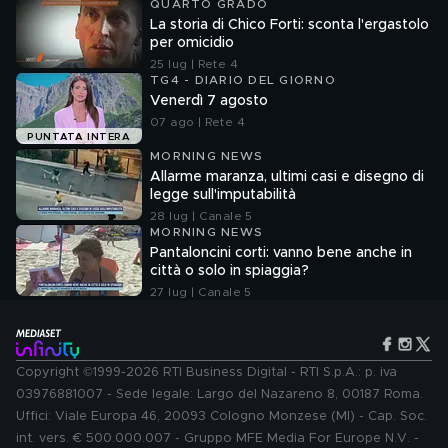
QUARTO GRADO
La storia di Chico Forti: sconta l'ergastolo
per omicidio
25 lug | Rete 4
TG4 - DIARIO DEL GIORNO
Venerdì 7 agosto
07 ago | Rete 4
PUNTATA INTERA
MORNING NEWS
Allarme maranza, ultimi casi e disegno di
legge sull'imputabilità
28 lug | Canale 5
MORNING NEWS
Pantaloncini corti: vanno bene anche in
città o solo in spiaggia?
27 lug | Canale 5
Copyright ©1999-2026 RTI Business Digital - RTI S.p.A.: p. iva
03976881007 - Sede legale: Largo del Nazareno 8, 00187 Roma.
Uffici: Viale Europa 46, 20093 Cologno Monzese (MI) - Cap. Soc.
int. vers. € 500.000.007 - Gruppo MFE Media For Europe N.V. -