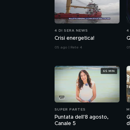
4 DI SERA NEWS
4
Crisi energetica!
Q
05 ago | Rete 4
0
65 MIN
SUPER PARTES
M
Puntata dell'8 agosto,
G
Canale 5
d