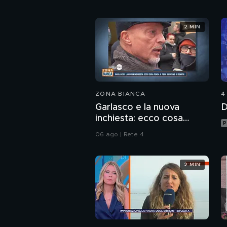
2 MIN
ZONA BIANCA
4
Garlasco e la nuova
D
inchiesta: ecco cosa
P
pensa il pool difensivo di
06 ago | Rete 4
Sempio
2 MIN