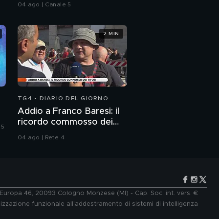
casa Poggi
04 ago | Canale 5
2 MIN
TG4 - DIARIO DEL GIORNO
Addio a Franco Baresi: il
ricordo commosso dei
 5
tifosi
04 ago | Rete 4
e Europa 46, 20093 Cologno Monzese (MI) - Cap. Soc. int. vers. €
lizzazione funzionale all'addestramento di sistemi di intelligenza