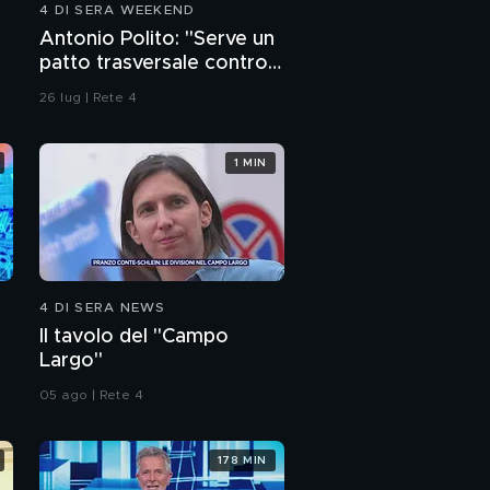
4 DI SERA WEEKEND
Antonio Polito: "Serve un
patto trasversale contro
la violenza"
26 lug | Rete 4
1 MIN
4 DI SERA NEWS
Il tavolo del "Campo
Largo"
05 ago | Rete 4
178 MIN