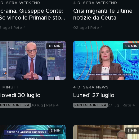
 DI SERA WEEKEND
4 DI SERA WEEKEND
craina, Giuseppe Conte:
Crisi migranti: le ultime
Se vinco le Primarie stop
notizie da Ceuta
lle armi"
2 ago | Rete 4
02 ago | Rete 4
10 MIN
54 MIN
0 MINUTI
4 DI SERA NEWS
iovedì 30 luglio
Lunedì 27 luglio
30 lug | Rete 4
27 lug | Rete 4
UNTATA INTERA
PUNTATA INTERA
3 MIN
3 MIN