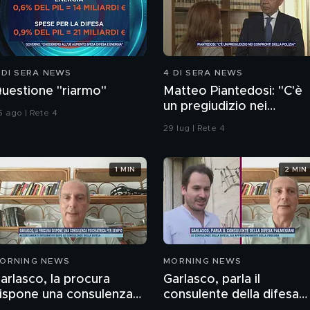
 DI SERA NEWS
4 DI SERA NEWS
uestione "riarmo"
Matteo Piantedosi: "C'è
un pregiudizio nei
5 ago | Rete 4
confronti della polizia"
29 lug | Rete 4
1 MIN
2 MIN
ORNING NEWS
MORNING NEWS
arlasco, la procura
Garlasco, parla il
ispone una consulenza
consulente della difesa