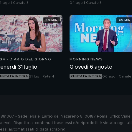
sichiatrica per Sempio
Palmegiani
4 ago | Canale 5
04 ago | Canale 5
50 MIN
95 MIN
G4 - DIARIO DEL GIORNO
MORNING NEWS
enerdì 31 luglio
Giovedì 6 agosto
31 lug | Rete 4
06 ago | Canale
UNTATA INTERA
PUNTATA INTERA
76881007 - Sede legale: Largo del Nazareno 8, 00187 Roma. Uffici: Vial
ervati. Rispetto ai contenuti trasmessi e/o riprodotti è vietata ogni uti
 mezzi automatizzati di data scraping.