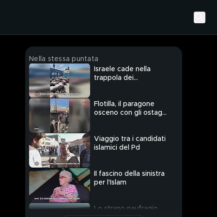
Nella stessa puntata
Israele cade nella
trappola dei
provocatori della
Flotilla
Flotilla, il paragone
osceno con gli ostaggi
del 7 ottobre
Viaggio tra i candidati
islamici del Pd
Il fascino della sinistra
per l'Islam
Lo strano naufragio