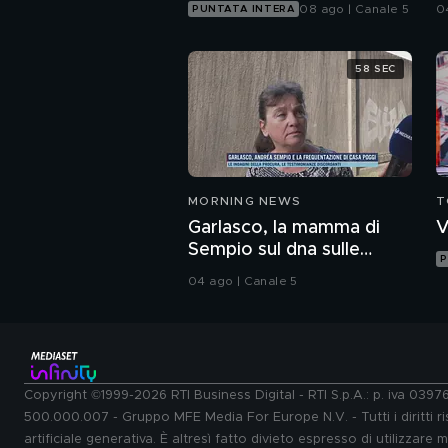
p
08 ago | Canale 5
0
PUNTATA INTERA
58 SEC
MORNING NEWS
T
Garlasco, la mamma di
V
Sempio sul dna sulle
P
unghie di Chiara
04 ago | Canale 5
Copyright ©1999-2026 RTI Business Digital - RTI S.p.A.: p. iva 039
500.000.007 - Gruppo MFE Media For Europe N.V. - Tutti i diritti ris
artificiale generativa. È altresì fatto divieto espresso di utilizzare