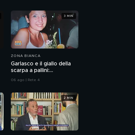
3 MIN
ZONA BIANCA
Garlasco e il giallo della
scarpa a pallini:
compatibile col piede di
06 ago | Rete 4
Sempio?
2 MIN