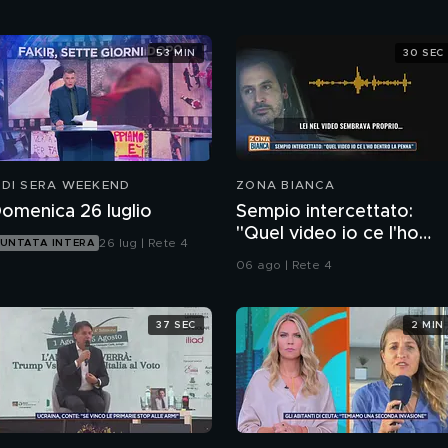
53 MIN
30 SEC
 DI SERA WEEKEND
ZONA BIANCA
omenica 26 luglio
Sempio intercettato:
"Quel video io ce l'ho
26 lug | Rete 4
UNTATA INTERA
dentro la penna"
06 ago | Rete 4
37 SEC
2 MIN