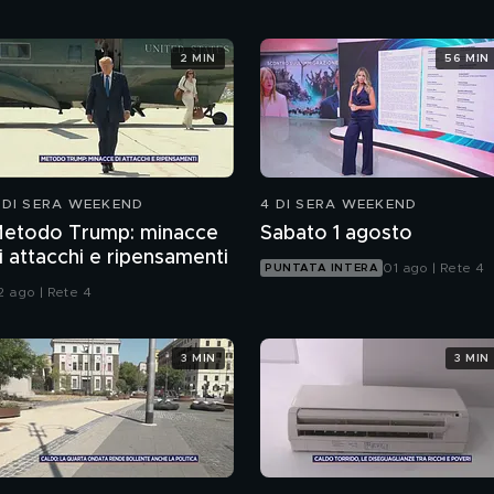
2 MIN
56 MIN
 DI SERA WEEKEND
4 DI SERA WEEKEND
etodo Trump: minacce
Sabato 1 agosto
i attacchi e ripensamenti
01 ago | Rete 4
PUNTATA INTERA
2 ago | Rete 4
3 MIN
3 MIN