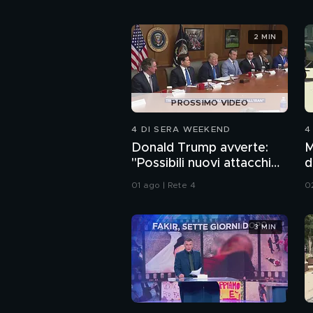
2 MIN
PROSSIMO VIDEO
4 DI SERA WEEKEND
4
Donald Trump avverte:
M
"Possibili nuovi attacchi
d
all'Iran"
01 ago | Rete 4
0
3 MIN