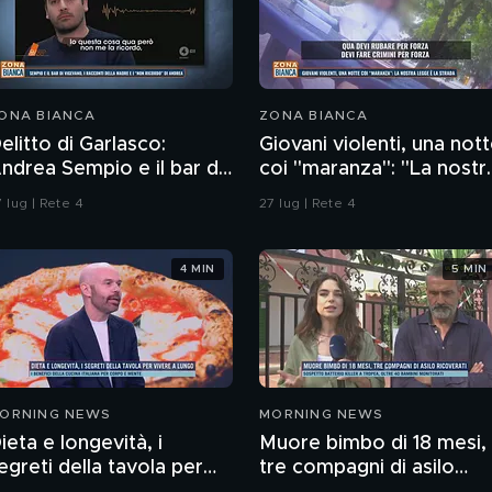
ONA BIANCA
ZONA BIANCA
elitto di Garlasco:
Giovani violenti, una not
ndrea Sempio e il bar di
coi "maranza": "La nostr
igevano e i racconti
legge è la strada"
 lug | Rete 4
27 lug | Rete 4
ella madre
4 MIN
5 MIN
ORNING NEWS
MORNING NEWS
ieta e longevità, i
Muore bimbo di 18 mesi,
egreti della tavola per
tre compagni di asilo