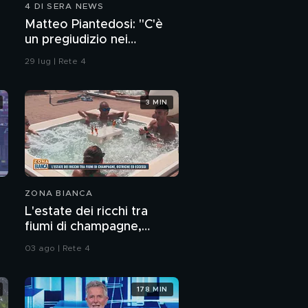
4 DI SERA NEWS
Il processo di Quarta
Matteo Piantedosi: "C'è
Repubblica, la moviola:
un pregiudizio nei
è da egoisti non
mettere la
confronti della polizia"
29 lug | Rete 4
mascherina?
Indossare la
mascherina: Jacopo
Fo a favore, Sgarbi
3 MIN
contrario
ZONA BIANCA
L'estate dei ricchi tra
fiumi di champagne,
ostriche ed eccessi
03 ago | Rete 4
178 MIN