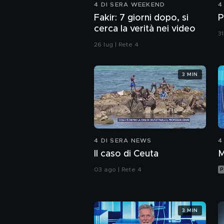
4 DI SERA WEEKEND
4
Fakir: 7 giorni dopo, si
P
cerca la verità nei video
31
26 lug | Rete 4
3 MIN
4 DI SERA NEWS
4
Il caso di Ceuta
M
03 ago | Rete 4
P
3 MIN