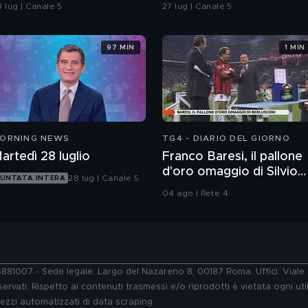
ivere a lungo
ricoverati
8 lug | Canale 5
27 lug | Canale 5
97 MIN
1 MIN
ORNING NEWS
TG4 - DIARIO DEL GIORNO
artedì 28 luglio
Franco Baresi, il pallone
d'oro omaggio di Silvio
28 lug | Canale 5
UNTATA INTERA
Berlusconi
04 ago | Rete 4
76881007 - Sede legale: Largo del Nazareno 8, 00187 Roma. Uffici: Vial
ervati. Rispetto ai contenuti trasmessi e/o riprodotti è vietata ogni uti
 mezzi automatizzati di data scraping.