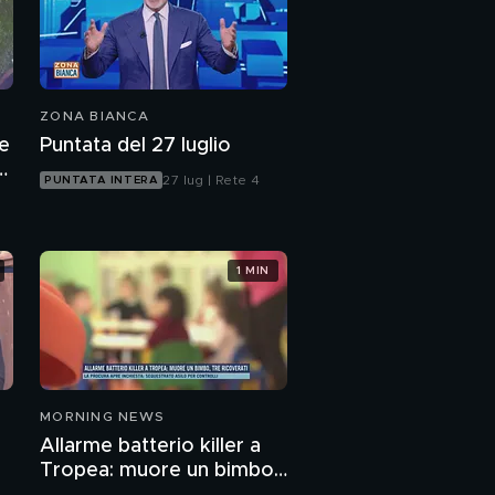
ZONA BIANCA
te
Puntata del 27 luglio
a
27 lug | Rete 4
PUNTATA INTERA
1 MIN
MORNING NEWS
Allarme batterio killer a
Tropea: muore un bimbo,