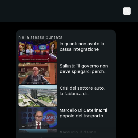
Nella stessa puntata
In quanti non avuto la
cassa integrazione
Sallusti: "Il governo non
deve spiegarci perchè
le cose non funzionano
ma ha l'onere di
governare"
Crisi del settore auto,
la fabbrica di
Pomigliano D'Arco non
riapre
Marcello Di Caterina: "Il
popolo del trasporto è
molto arrabbiato"
Sassuolo, il danno