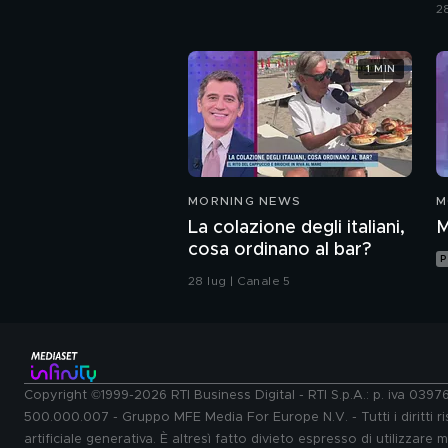
v
2
1 MIN
MORNING NEWS
M
La colazione degli italiani,
M
cosa ordinano al bar?
P
28 lug | Canale 5
Copyright ©1999-2026 RTI Business Digital - RTI S.p.A.: p. iva 039
500.000.007 - Gruppo MFE Media For Europe N.V. - Tutti i diritti ris
artificiale generativa. È altresì fatto divieto espresso di utilizzare