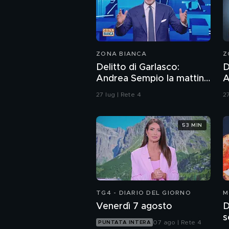
ZONA BIANCA
Z
Delitto di Garlasco:
D
Andrea Sempio la mattina
A
del delitto è stato in un
V
27 lug | Rete 4
27
bar?
d
53 MIN
TG4 - DIARIO DEL GIORNO
M
Venerdì 7 agosto
D
s
07 ago | Rete 4
PUNTATA INTERA