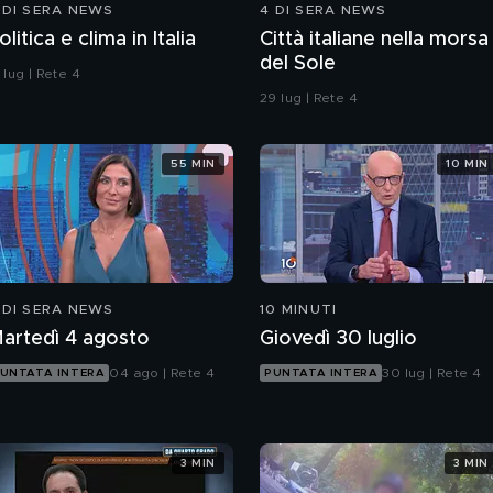
 DI SERA NEWS
4 DI SERA NEWS
olitica e clima in Italia
Città italiane nella morsa
del Sole
 lug | Rete 4
29 lug | Rete 4
55 MIN
10 MIN
 DI SERA NEWS
10 MINUTI
artedì 4 agosto
Giovedì 30 luglio
04 ago | Rete 4
30 lug | Rete 4
UNTATA INTERA
PUNTATA INTERA
3 MIN
3 MIN