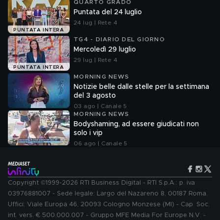
QUARTO GRADO
Puntata del 24 luglio
24 lug | Rete 4
PUNTATA INTERA
TG4 - DIARIO DEL GIORNO
Mercoledì 29 luglio
29 lug | Rete 4
PUNTATA INTERA
MORNING NEWS
Notizie belle dalle stelle per la settimana
del 3 agosto
03 ago | Canale 5
MORNING NEWS
Bodyshaming, ad essere giudicati non
solo i vip
06 ago | Canale 5
Copyright ©1999-2026 RTI Business Digital - RTI S.p.A.: p. iva
03976881007 - Sede legale: Largo del Nazareno 8, 00187 Roma.
Uffici: Viale Europa 46, 20093 Cologno Monzese (MI) - Cap. Soc.
int. vers. € 500.000.007 - Gruppo MFE Media For Europe N.V. -