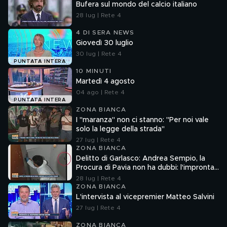
Bufera sul mondo del calcio italiano
28 lug | Rete 4
4 DI SERA NEWS
Giovedì 30 luglio
30 lug | Rete 4
PUNTATA INTERA
10 MINUTI
Martedì 4 agosto
04 ago | Rete 4
PUNTATA INTERA
ZONA BIANCA
I "maranza" non ci stanno: "Per noi vale
solo la legge della strada"
27 lug | Rete 4
ZONA BIANCA
Delitto di Garlasco: Andrea Sempio, la
Procura di Pavia non ha dubbi: l'impronta
33 è la pistola fumante
28 lug | Rete 4
ZONA BIANCA
L'intervista al vicepremier Matteo Salvini
27 lug | Rete 4
ZONA BIANCA