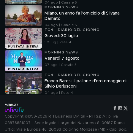
04 ago | Canale 5
MORNING NEWS
Milano, un anno fa l'omicidio di Silvana
Damato
04 ago | Canale 5
TG4 - DIARIO DEL GIORNO
Giovedì 30 luglio
30 lug | Rete 4
PUNTATA INTERA
MORNING NEWS
Venerdì 7 agosto
07 ago | Canale 5
PUNTATA INTERA
TG4 - DIARIO DEL GIORNO
Franco Baresi, il pallone d'oro omaggio di
Silvio Berlusconi
04 ago | Rete 4
Copyright ©1999-2026 RTI Business Digital - RTI S.p.A.: p. iva
03976881007 - Sede legale: Largo del Nazareno 8, 00187 Roma.
Uffici: Viale Europa 46, 20093 Cologno Monzese (MI) - Cap. Soc.