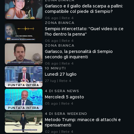
ZONA BIANCA
Garlasco e il giallo della scarpa a pallini:
compatibile col piede di Sempio?
06 ago | Rete 4
ZONA BIANCA
Sempio intercettato: "Quel video io ce
l'ho dentro la penna"
06 ago | Rete 4
ZONA BIANCA
Garlasco, la personalità di Sempio
secondo gli inquirenti
06 ago | Rete 4
10 MINUTI
Lunedì 27 luglio
27 lug | Rete 4
PUNTATA INTERA
4 DI SERA NEWS
Mercoledì 5 agosto
05 ago | Rete 4
PUNTATA INTERA
4 DI SERA WEEKEND
Metodo Trump: minacce di attacchi e
ripensamenti
02 ago | Rete 4