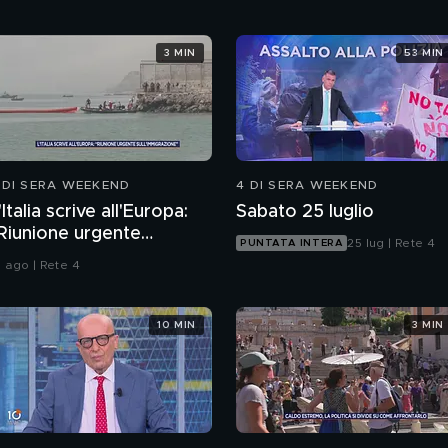
3 MIN
53 MIN
 DI SERA WEEKEND
4 DI SERA WEEKEND
'Italia scrive all'Europa:
Sabato 25 luglio
Riunione urgente
25 lug | Rete 4
PUNTATA INTERA
ull'immigrazione"
1 ago | Rete 4
10 MIN
3 MIN