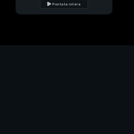
visto da Gene Gnocchi
Puntata intera
Il caso dei pescatori
rapiti
"Liberate mio figlio"
Gli scafisti in carcere in
Italia
"Noi pescatori in
carcere in Libia"
Parla Blangiardo,
l'uomo dei numeri
Gli immigrati ci pagano
le pensioni?