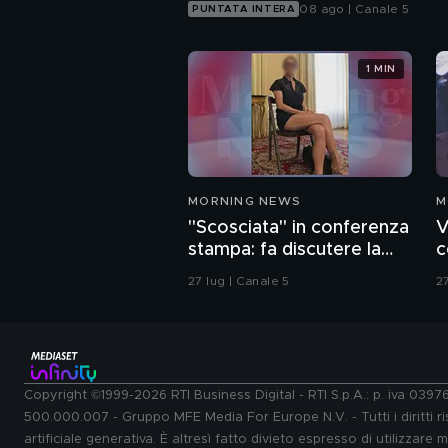
08 ago | Canale 5
PUNTATA INTERA
1 MIN
MORNING NEWS
M
"Scosciata" in conferenza
V
stampa: fa discutere la
c
vicesindaca di Livorno
27 lug | Canale 5
27
Copyright ©1999-2026 RTI Business Digital - RTI S.p.A.: p. iva 039
500.000.007 - Gruppo MFE Media For Europe N.V. - Tutti i diritti ris
artificiale generativa. È altresì fatto divieto espresso di utilizzare