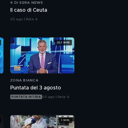
4 DI SERA NEWS
Il flop della sanatoria
Il caso di Ceuta
sugli immigrati
03 ago | Rete 4
La sanatoria che non
facilita il lavoro
153 MIN
La chiusura di Gene
Gnocchi
ZONA BIANCA
Puntata del 3 agosto
03 ago | Rete 4
PUNTATA INTERA
1 MIN