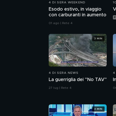
4 DI SERA WEEKEND
1
Esodo estivo, in viaggio
V
con carburanti in aumento
P
01 ago | Rete 4
3 MIN
4 DI SERA NEWS
4
La guerriglia dei "No TAV"
I
27 lug | Rete 4
0
3 MIN