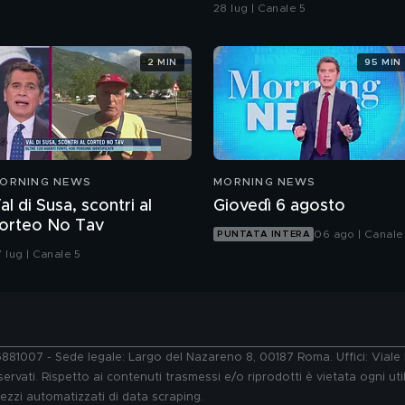
sull'imputabilità
28 lug | Canale 5
2 MIN
95 MIN
ORNING NEWS
MORNING NEWS
al di Susa, scontri al
Giovedì 6 agosto
orteo No Tav
06 ago | Canale
PUNTATA INTERA
 lug | Canale 5
76881007 - Sede legale: Largo del Nazareno 8, 00187 Roma. Uffici: Vial
ervati. Rispetto ai contenuti trasmessi e/o riprodotti è vietata ogni uti
 mezzi automatizzati di data scraping.