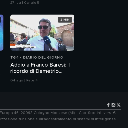
in spiaggia?
27 lug | Canale 5
2 MIN
TG4 - DIARIO DEL GIORNO
Addio a Franco Baresi: il
ricordo di Demetrio
 5
Albertini, Clarence
04 ago | Rete 4
Seedorf e Giovanni Galli
e Europa 46, 20093 Cologno Monzese (MI) - Cap. Soc. int. vers. €
lizzazione funzionale all'addestramento di sistemi di intelligenza