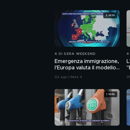
3 MIN
4 DI SERA WEEKEND
4
Emergenza immigrazione,
L
l'Europa valuta il modello
"
Italia
s
02 ago | Rete 4
0
1 MIN