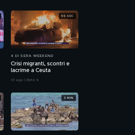
La verità sui numeri del
55 SEC
Covid
La Cina è responsabile
della pandemia?
4 DI SERA WEEKEND
Covid, la Cina ci ha
nascosto la verità?
Crisi migranti, scontri e
lacrime a Ceuta
Il Covid è nato in
01 ago | Rete 4
laboratorio?
PROSSIMO VIDEO
3 MIN
Gene Gnocchi, Vittorio
Sgarbi e le mascherine
Gli sbarchi in Sardegna