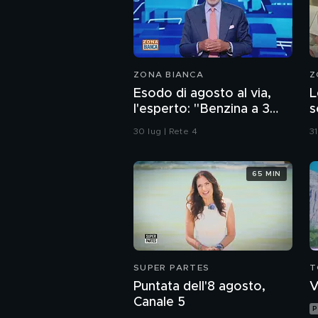
ZONA BIANCA
Z
Esodo di agosto al via,
L
l'esperto: "Benzina a 3
s
euro? Non lo escludo"
C
30 lug | Rete 4
31
s
a
65 MIN
SUPER PARTES
T
Puntata dell'8 agosto,
V
Canale 5
P