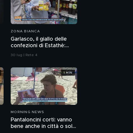
ZONA BIANCA
Garlasco, il giallo delle
confezioni di Estathè:
ecco cosa abbiamo
30 lug | Rete 4
scoperto
1 MIN
MORNING NEWS
Pantaloncini corti: vanno
bene anche in città o solo