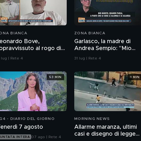
ONA BIANCA
ZONA BIANCA
eonardo Bove,
Garlasco, la madre di
opravvissuto al rogo di
Andrea Sempio: "Mio
rans-Montana, la
marito quando parla
 lug | Rete 4
31 lug | Rete 4
quadra di calcio: "Ti
ricama sulle cose"
spettiamo"
53 MIN
1 MIN
G4 - DIARIO DEL GIORNO
MORNING NEWS
enerdì 7 agosto
Allarme maranza, ultimi
casi e disegno di legge
07 ago | Rete 4
UNTATA INTERA