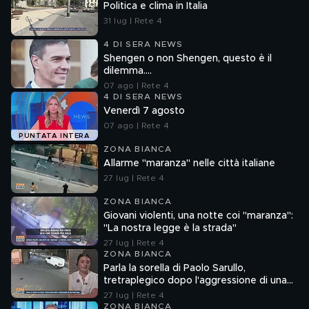
Politica e clima in Italia
31 lug | Rete 4
4 DI SERA NEWS
Shengen o non Shengen, questo è il
dilemma....
07 ago | Rete 4
4 DI SERA NEWS
Venerdì 7 agosto
07 ago | Rete 4
PUNTATA INTERA
ZONA BIANCA
Allarme "maranza" nelle città italiane
27 lug | Rete 4
ZONA BIANCA
Giovani violenti, una notte coi "maranza":
"La nostra legge è la strada"
27 lug | Rete 4
ZONA BIANCA
Parla la sorella di Paolo Sarullo,
tretraplegico dopo l'aggressione di una
baby gang
27 lug | Rete 4
ZONA BIANCA