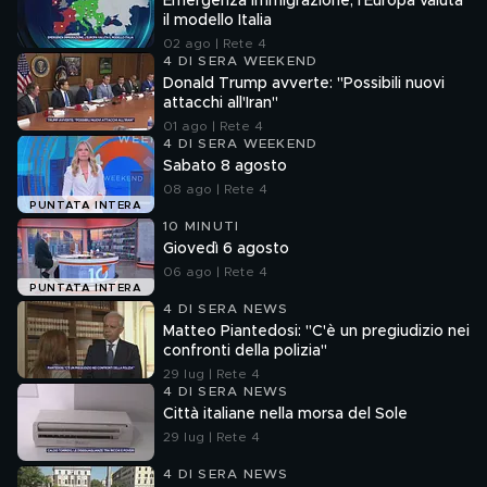
Emergenza immigrazione, l'Europa valuta
il modello Italia
02 ago | Rete 4
4 DI SERA WEEKEND
Donald Trump avverte: "Possibili nuovi
attacchi all'Iran"
01 ago | Rete 4
4 DI SERA WEEKEND
Sabato 8 agosto
08 ago | Rete 4
PUNTATA INTERA
10 MINUTI
Giovedì 6 agosto
06 ago | Rete 4
PUNTATA INTERA
4 DI SERA NEWS
Matteo Piantedosi: "C'è un pregiudizio nei
confronti della polizia"
29 lug | Rete 4
4 DI SERA NEWS
Città italiane nella morsa del Sole
29 lug | Rete 4
4 DI SERA NEWS