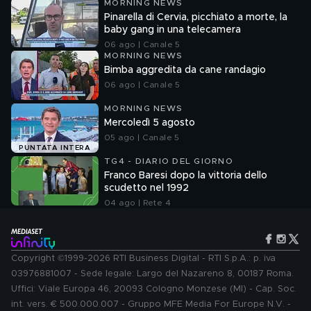
MORNING NEWS
Pinarella di Cervia, picchiato a morte, la
baby gang in una telecamera
06 ago | Canale 5
MORNING NEWS
Bimba aggredita da cane randagio
06 ago | Canale 5
MORNING NEWS
Mercoledì 5 agosto
05 ago | Canale 5
PUNTATA INTERA
TG4 - DIARIO DEL GIORNO
Franco Baresi dopo la vittoria dello
scudetto nel 1992
04 ago | Rete 4
Copyright ©1999-2026 RTI Business Digital - RTI S.p.A.: p. iva
03976881007 - Sede legale: Largo del Nazareno 8, 00187 Roma.
Uffici: Viale Europa 46, 20093 Cologno Monzese (MI) - Cap. Soc.
int. vers. € 500.000.007 - Gruppo MFE Media For Europe N.V. -