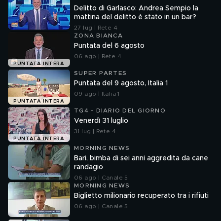
Delitto di Garlasco: Andrea Sempio la
mattina del delitto è stato in un bar?
27 lug | Rete 4
ZONA BIANCA
Puntata del 6 agosto
06 ago | Rete 4
PUNTATA INTERA
SUPER PARTES
Puntata del 9 agosto, Italia 1
09 ago | Italia 1
PUNTATA INTERA
TG4 - DIARIO DEL GIORNO
Venerdì 31 luglio
31 lug | Rete 4
PUNTATA INTERA
MORNING NEWS
Bari, bimba di sei anni aggredita da cane
randagio
06 ago | Canale 5
MORNING NEWS
Biglietto milionario recuperato tra i rifiuti
06 ago | Canale 5