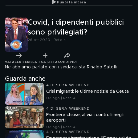
Puntata intera
Covid, i dipendenti pubblici
sono privilegiati?
26 ott 2020 | Rete 4
VAI ALLA SERIE
LA TUA LISTA
CONDIVIDI
Ne abbiamo parlato con i sindacalista Rinaldo Satolli
Guarda anche
4 DI SERA WEEKEND
Crisi migranti: le ultime notizie da Ceuta
02 ago | Rete 4
4 DI SERA WEEKEND
Frontiere chiuse, al via i controlli negli
aeroporti
02 ago | Rete 4
4 DI SERA WEEKEND