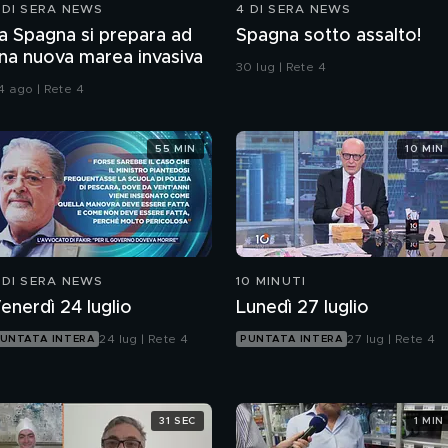
 DI SERA NEWS
4 DI SERA NEWS
a Spagna si prepara ad
Spagna sotto assalto!
na nuova marea invasiva
30 lug | Rete 4
4 ago | Rete 4
55 MIN
10 MIN
 DI SERA NEWS
10 MINUTI
enerdì 24 luglio
Lunedì 27 luglio
24 lug | Rete 4
27 lug | Rete 4
UNTATA INTERA
PUNTATA INTERA
31 SEC
1 MIN