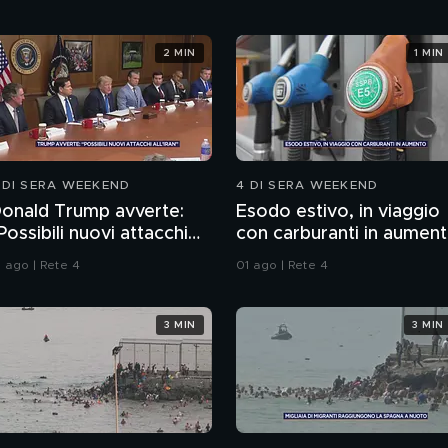
2 MIN
1 MIN
 DI SERA WEEKEND
4 DI SERA WEEKEND
onald Trump avverte:
Esodo estivo, in viaggio
Possibili nuovi attacchi
con carburanti in aumen
ll'Iran"
1 ago | Rete 4
01 ago | Rete 4
3 MIN
3 MIN