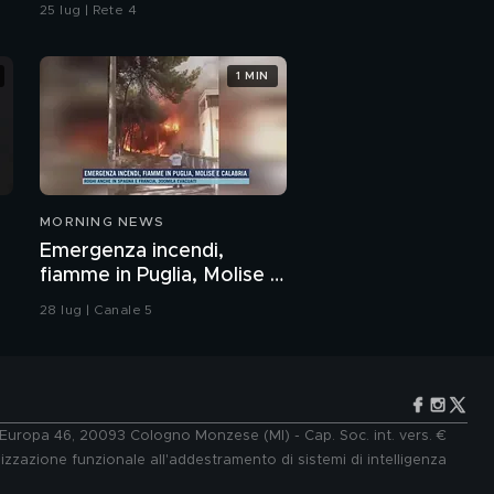
25 lug | Rete 4
Presidente Istat:
"Numeri sulla mortalità
sono in linea con i dati
1 MIN
degli anni precedenti"
Quarantena, gli effetti
sulla psiche
Wuhan, la vita gestita
da un'applicazione
MORNING NEWS
Il politologo Edward
Emergenza incendi,
Luttwak: "Il modello
fiamme in Puglia, Molise e
cinese è un fallimento"
Calabria
28 lug | Canale 5
La lotta alle fake news
Italia-UE, l'opinione di
Nigel Farage
e Europa 46, 20093 Cologno Monzese (MI) - Cap. Soc. int. vers. €
lizzazione funzionale all'addestramento di sistemi di intelligenza