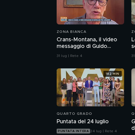
ZONA BIANCA
Z
Crans-Montana, il video
L
messaggio di Guido
s
Bertolaso per Leonardo
C
31 lug | Rete 4
31
Bove
s
a
182 MIN
QUARTO GRADO
Q
Puntata del 24 luglio
G
d
24 lug | Rete 4
PUNTATA INTERA