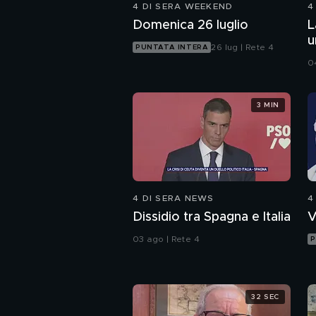
4 DI SERA WEEKEND
4
Domenica 26 luglio
L
u
26 lug | Rete 4
PUNTATA INTERA
0
3 MIN
4 DI SERA NEWS
4
Dissidio tra Spagna e Italia
V
03 ago | Rete 4
P
32 SEC