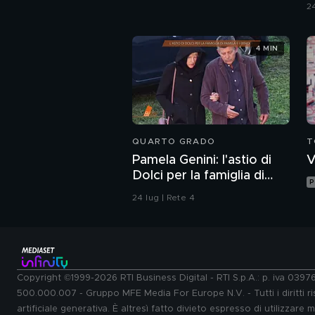
24
4 MIN
QUARTO GRADO
T
Pamela Genini: l'astio di
V
Dolci per la famiglia di
P
Pamela
24 lug | Rete 4
Copyright ©1999-2026 RTI Business Digital - RTI S.p.A.: p. iva 039
500.000.007 - Gruppo MFE Media For Europe N.V. - Tutti i diritti ris
artificiale generativa. È altresì fatto divieto espresso di utilizzare