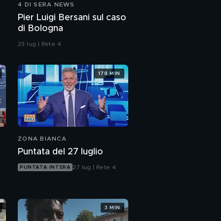
4 DI SERA NEWS
Coronavirus, medici e
Pier Luigi Bersani sul caso
infermieri senza
di Bologna
mascherine
23 lug | Rete 4
Dispositivi medici,
l'intervento di Attilio
Fontana e Giovanni
178 MIN
Toti
La burocrazia blocca le
mascherine
Come è nato
l'ospedale di Fiera
ZONA BIANCA
Milano
Puntata del 27 luglio
Coronavirus, il
Presidente della Liguria
27 lug | Rete 4
PUNTATA INTERA
Toti: "liberarsi della
macchina burocratica"
Emiliana Alessandrucci
di Colap: "Il post
3 MIN
emergenza è ora"