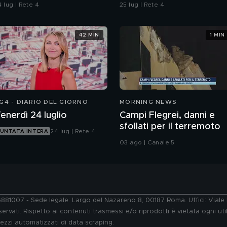
omicidio
 lug | Rete 4
25 lug | Rete 4
42 MIN
1 MIN
G4 - DIARIO DEL GIORNO
MORNING NEWS
enerdì 24 luglio
Campi Flegrei, danni e
sfollati per il terremoto
24 lug | Rete 4
UNTATA INTERA
03 ago | Canale 5
76881007 - Sede legale: Largo del Nazareno 8, 00187 Roma. Uffici: Vial
ervati. Rispetto ai contenuti trasmessi e/o riprodotti è vietata ogni uti
 mezzi automatizzati di data scraping.