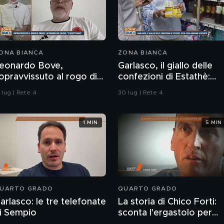
ONA BIANCA
ZONA BIANCA
eonardo Bove,
Garlasco, il giallo delle
opravvissuto al rogo di
confezioni di Estathè:
rans-Montana, la
ecco cosa abbiamo
 lug | Rete 4
30 lug | Rete 4
quadra di calcio: "Ti
scoperto
spettiamo"
1 MIN
5 MIN
UARTO GRADO
QUARTO GRADO
arlasco: le tre telefonate
La storia di Chico Forti:
i Sempio
sconta l'ergastolo per