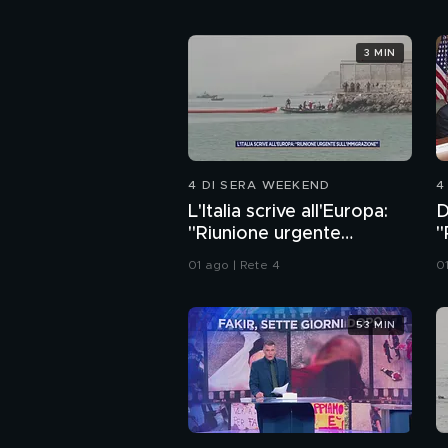
3 MIN
4 DI SERA WEEKEND
4
L'Italia scrive all'Europa:
D
"Riunione urgente
"
sull'immigrazione"
a
01 ago | Rete 4
0
53 MIN