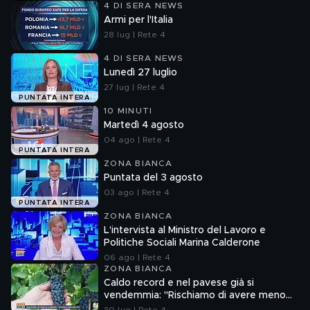
4 DI SERA NEWS
Armi per l'Italia
28 lug | Rete 4
4 DI SERA NEWS
Lunedì 27 luglio
27 lug | Rete 4
PUNTATA INTERA
10 MINUTI
Martedì 4 agosto
04 ago | Rete 4
PUNTATA INTERA
ZONA BIANCA
Puntata del 3 agosto
03 ago | Rete 4
PUNTATA INTERA
ZONA BIANCA
L'intervista al Ministro del Lavoro e
Politiche Sociali Marina Calderone
06 ago | Rete 4
ZONA BIANCA
Caldo record e nel pavese già si
vendemmia: "Rischiamo di avere meno
vino"