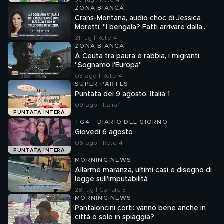
30 lug | Rete 4
ZONA BIANCA
Crans-Montana, audio choc di Jessica
Moretti: "I bengala? Fatti arrivare dalla
Francia"
31 lug | Rete 4
ZONA BIANCA
A Ceuta tra paura e rabbia, i migranti:
"Sognamo l'Europa"
03 ago | Rete 4
SUPER PARTES
Puntata del 9 agosto, Italia 1
09 ago | Italia 1
PUNTATA INTERA
TG4 - DIARIO DEL GIORNO
Giovedì 6 agosto
06 ago | Rete 4
PUNTATA INTERA
MORNING NEWS
Allarme maranza, ultimi casi e disegno di
legge sull'imputabilità
28 lug | Canale 5
MORNING NEWS
Pantaloncini corti: vanno bene anche in
città o solo in spiaggia?