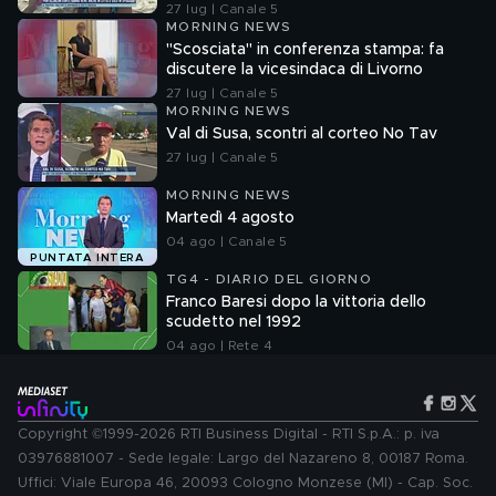
27 lug | Canale 5
MORNING NEWS
"Scosciata" in conferenza stampa: fa
discutere la vicesindaca di Livorno
27 lug | Canale 5
MORNING NEWS
Val di Susa, scontri al corteo No Tav
27 lug | Canale 5
MORNING NEWS
Martedì 4 agosto
04 ago | Canale 5
PUNTATA INTERA
TG4 - DIARIO DEL GIORNO
Franco Baresi dopo la vittoria dello
scudetto nel 1992
04 ago | Rete 4
Copyright ©1999-2026 RTI Business Digital - RTI S.p.A.: p. iva
03976881007 - Sede legale: Largo del Nazareno 8, 00187 Roma.
Uffici: Viale Europa 46, 20093 Cologno Monzese (MI) - Cap. Soc.