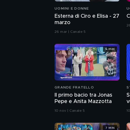
UOMINI E DONNE
U
Esterna di Ciro e Elisa - 27
C
marzo
2
26 mar | Canale 5
5 MIN
GRANDE FRATELLO
S
Il primo bacio tra Jonas
S
Pepe e Anita Mazzotta
vu
E
10 nov | Canale 5
10
7 MIN