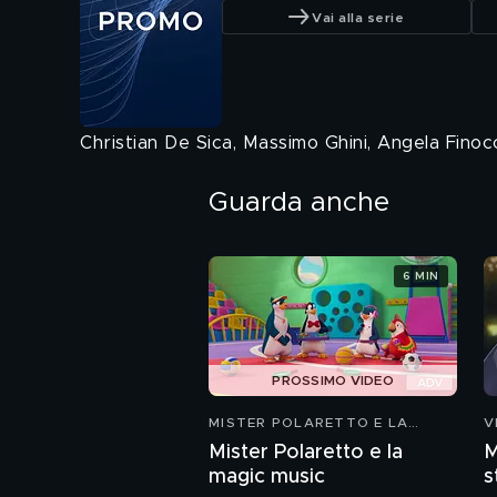
Vai alla serie
Christian De Sica, Massimo Ghini, Angela Finocc
Guarda anche
6 MIN
PROSSIMO VIDEO
MISTER POLARETTO E LA
V
MAGIC MUSIC
Mister Polaretto e la
M
magic music
s