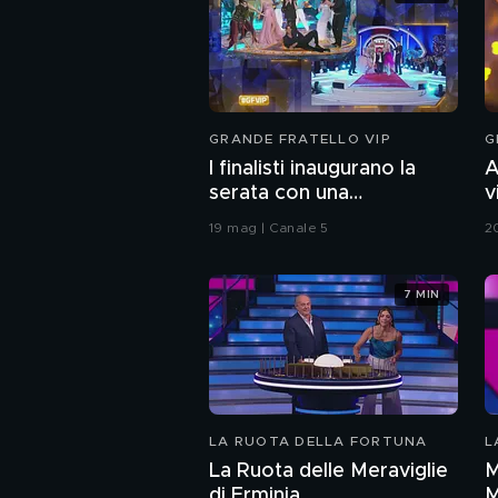
GRANDE FRATELLO VIP
G
I finalisti inaugurano la
A
serata con una
v
coreografia
G
19 mag | Canale 5
2
7 MIN
LA RUOTA DELLA FORTUNA
L
La Ruota delle Meraviglie
M
di Erminia
M