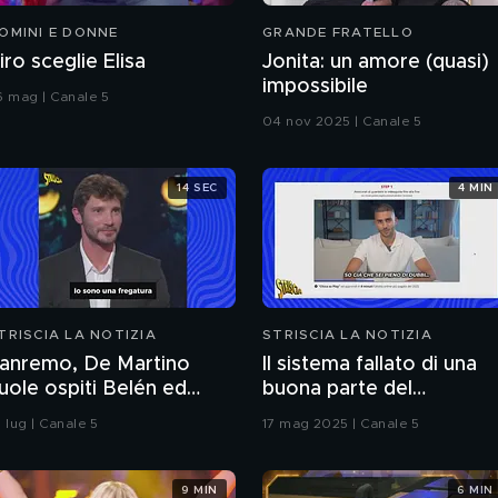
OMINI E DONNE
GRANDE FRATELLO
iro sceglie Elisa
Jonita: un amore (quasi)
impossibile
6 mag | Canale 5
04 nov 2025 | Canale 5
14 SEC
4 MIN
TRISCIA LA NOTIZIA
STRISCIA LA NOTIZIA
anremo, De Martino
Il sistema fallato di una
ole ospiti Belén ed
buona parte del
mma: il curioso triangolo
giornalismo online: artico
 lug | Canale 5
17 mag 2025 | Canale 5
pubblicati senza la verifi
delle fonti
9 MIN
6 MIN