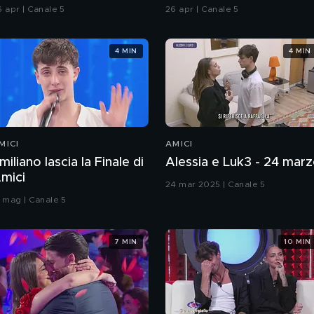
hiatti"
6 apr | Canale 5
26 apr | Canale 5
4 MIN
4 MIN
MICI
AMICI
miliano lascia la Finale di
Alessia e Luk3 - 24 mar
mici
24 mar 2025 | Canale 5
7 mag | Canale 5
7 MIN
10 MIN