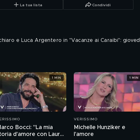
La tua lista
Condividi
hiaro e Luca Argentero in "Vacanze ai Caraibi": giovedì 1
1 MIN
1 MIN
ERISSIMO
VERISSIMO
arco Bocci: "La mia
Michelle Hunziker e
toria d'amore con Laura
l'amore