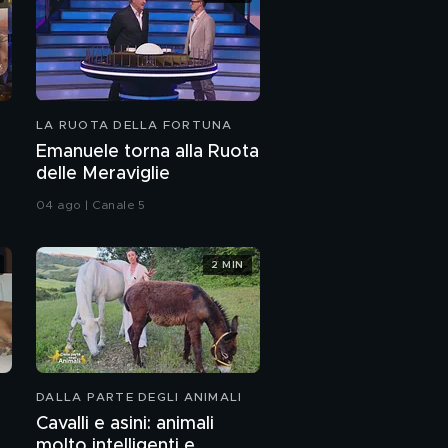
LA RUOTA DELLA FORTUNA
Emanuele torna alla Ruota
delle Meraviglie
04 ago | Canale 5
2 MIN
DALLA PARTE DEGLI ANIMALI
Cavalli e asini: animali
l
molto intelligenti e