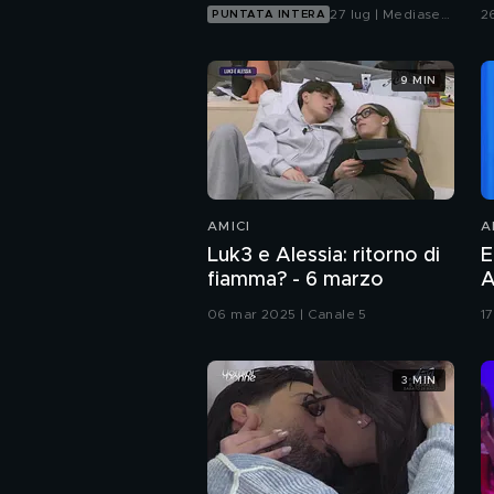
C
27 lug | Mediaset
2
PUNTATA INTERA
Infinity
9 MIN
AMICI
A
Luk3 e Alessia: ritorno di
E
fiamma? - 6 marzo
A
06 mar 2025 | Canale 5
1
3 MIN