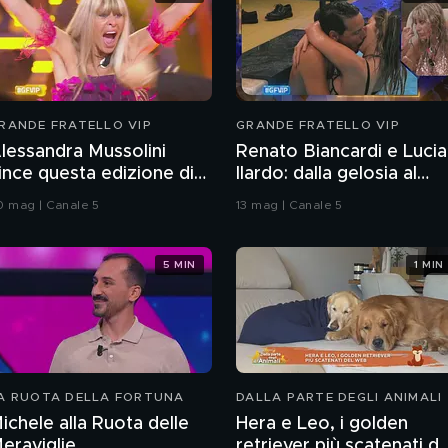
RANDE FRATELLO VIP
GRANDE FRATELLO VIP
lessandra Mussolini
Renato Biancardi e Lucia
ince questa edizione di
Ilardo: dalla gelosia al
rande Fratello VIP
bacio
0 mag | Canale 5
13 mag | Canale 5
5 MIN
1 MIN
A RUOTA DELLA FORTUNA
DALLA PARTE DEGLI ANIMALI
ichele alla Ruota delle
Hera e Leo, i golden
eraviglie
retriever più scatenati de