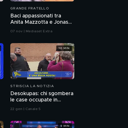
GRANDE FRATELLO
Baci appassionati tra
Anita Mazzotta e Jonas
Pepe
07 nov | Mediaset Extra
10 MIN
STRISCIA LA NOTIZIA
Desokupas: chi sgombera
le case occupate in
li
Spagna. L'inchiesta di
22 gen | Canale 5
ca
Francesco Mazza
9 MIN